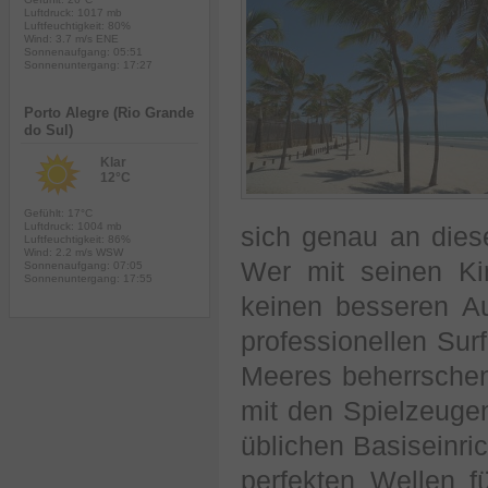
Luftdruck: 1017 mb
Luftfeuchtigkeit: 80%
Wind: 3.7 m/s ENE
Sonnenaufgang: 05:51
Sonnenuntergang: 17:27
Porto Alegre (Rio Grande
do Sul)
Klar
12°C
Gefühlt: 17°C
Luftdruck: 1004 mb
sich genau an dies
Luftfeuchtigkeit: 86%
Wind: 2.2 m/s WSW
Wer mit seinen Ki
Sonnenaufgang: 07:05
Sonnenuntergang: 17:55
keinen besseren Au
professionellen Sur
Meeres beherrschen
mit den Spielzeugen
üblichen Basiseinri
perfekten Wellen f