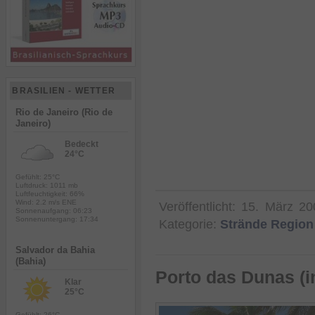
BRASILIEN - WETTER
Rio de Janeiro (Rio de
Janeiro)
Bedeckt
24°C
Gefühlt: 25°C
Luftdruck: 1011 mb
Luftfeuchtigkeit: 66%
Wind: 2.2 m/s ENE
Veröffentlicht:
15. März 20
Sonnenaufgang: 06:23
Sonnenuntergang: 17:34
Kategorie:
Strände Region
Salvador da Bahia
(Bahia)
Porto das Dunas (i
Klar
25°C
Gefühlt: 26°C