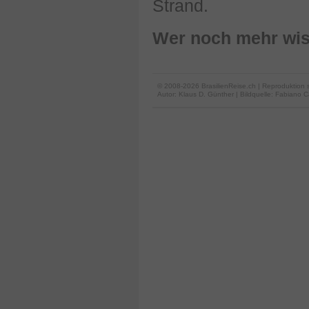
Strand.
Wer noch mehr wis
© 2008-2026 BrasilienReise.ch | Reproduktion 
Autor:
Klaus D. Günther
| Bildquelle: Fabiano Ca