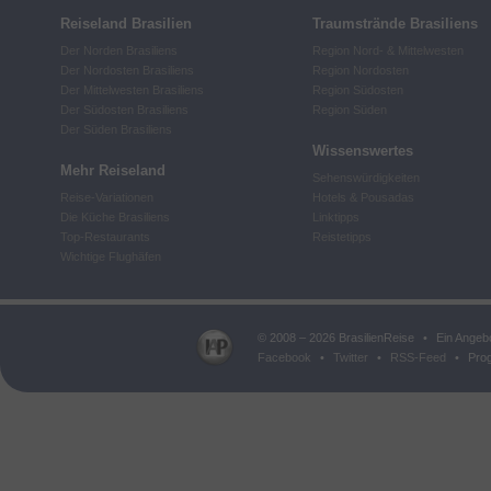
Reiseland Brasilien
Traumstrände Brasiliens
Der Norden Brasiliens
Region Nord- & Mittelwesten
Der Nordosten Brasiliens
Region Nordosten
Der Mittelwesten Brasiliens
Region Südosten
Der Südosten Brasiliens
Region Süden
Der Süden Brasiliens
Wissenswertes
Mehr Reiseland
Sehenswürdigkeiten
Reise-Variationen
Hotels & Pousadas
Die Küche Brasiliens
Linktipps
Top-Restaurants
Reistetipps
Wichtige Flughäfen
© 2008 – 2026 BrasilienReise
•
Ein Angeb
Facebook
•
Twitter
•
RSS-Feed
•
Prog