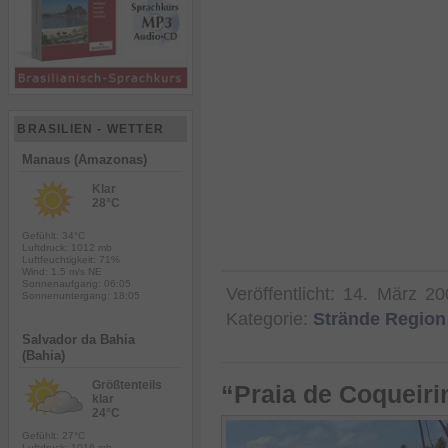
BRASILIEN - WETTER
Manaus (Amazonas)
Klar
28°C
Gefühlt: 34°C
Luftdruck: 1012 mb
Luftfeuchtigkeit: 71%
Wind: 1.5 m/s NE
Sonnenaufgang: 06:05
Veröffentlicht:
14. März 20
Sonnenuntergang: 18:05
Kategorie:
Strände Region
Salvador da Bahia
(Bahia)
Größtenteils
“Praia de Coqueiri
klar
24°C
Gefühlt: 27°C
Luftdruck: 1016 mb