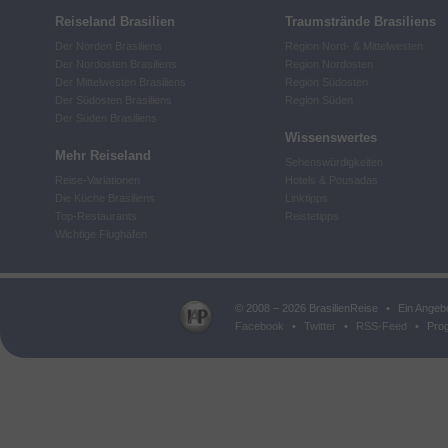
Reiseland Brasilien
Traumstrände Brasiliens
Der Norden Brasiliens
Region Nord- & Mittelwesten
Der Nordosten Brasiliens
Region Nordosten
Der Mittelwesten Brasiliens
Region Südosten
Der Südosten Brasiliens
Region Süden
Der Süden Brasiliens
Wissenswertes
Mehr Reiseland
Sehenswürdigkeiten
Reise-Variationen
Hotels & Pousadas
Die Küche Brasiliens
Linktipps
Top-Restaurants
Reistetipps
Wichtige Flughäfen
© 2008 – 2026 BrasilienReise
•
Ein Angeb
Facebook
•
Twitter
•
RSS-Feed
•
Prog