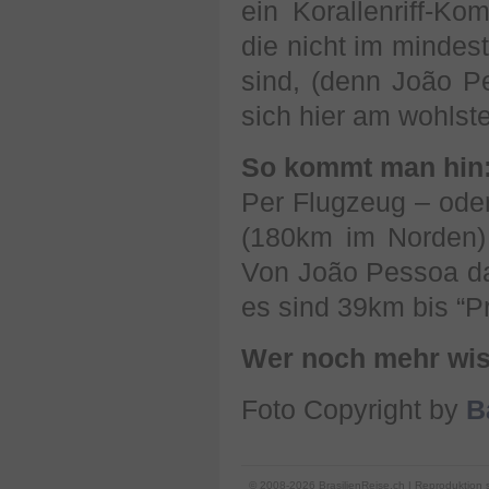
ein Korallenriff-K
die nicht im mindes
sind, (denn João P
sich hier am wohlst
So kommt man hin
Per Flugzeug – ode
(180km im Norden)
Von João Pessoa da
es sind 39km bis “P
Wer noch mehr wiss
Foto Copyright by
B
© 2008-2026 BrasilienReise.ch | Reproduktion 