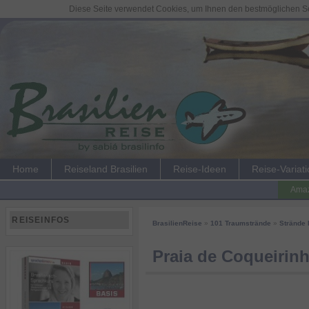
Diese Seite verwendet Cookies, um Ihnen den bestmöglichen Ser
Home
Reiseland Brasilien
Reise-Ideen
Reise-Variat
Amaz
REISEINFOS
BrasilienReise
»
101 Traumstrände
»
Strände 
Praia de Coqueirin