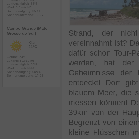
Luftfeuchtigkeit: 88%
Wind: 3.6 m/s NE
Sonnenaufgang: 05:51
Sonnenuntergang: 17:27
Campo Grande (Mato
Strand, der nich
Grosso do Sul)
vereinnahmt ist? D
Klar
21°C
dafür schon Tour-P
Gefühlt: 23°C
werden, hat der 
Luftdruck: 1010 mb
Luftfeuchtigkeit: 95%
Wind: 3.8 m/s NNW
Geheimnisse der 
Sonnenaufgang: 06:04
Sonnenuntergang: 17:23
entdeckt! Dort gib
blauem Meer, die s
messen können! Der
39km von der Haup
Begrenzt von einem 
kleine Flüsschen 