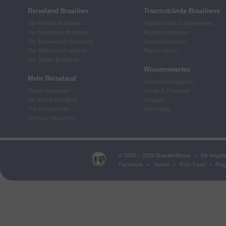
Reiseland Brasilien
Traumstrände Brasiliens
Der Norden Brasiliens
Region Nord- & Mittelwesten
Der Nordosten Brasiliens
Region Nordosten
Der Mittelwesten Brasiliens
Region Südosten
Der Südosten Brasiliens
Region Süden
Der Süden Brasiliens
Wissenswertes
Mehr Reiseland
Sehenswürdigkeiten
Reise-Variationen
Hotels & Pousadas
Die Küche Brasiliens
Linktipps
Top-Restaurants
Reistetipps
Wichtige Flughäfen
© 2008 – 2026 BrasilienReise
•
Ein Angeb
Facebook
•
Twitter
•
RSS-Feed
•
Prog