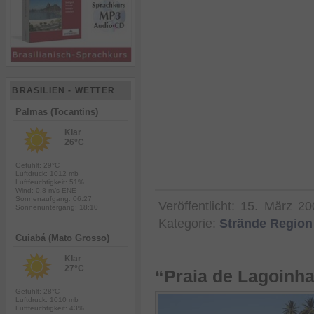
BRASILIEN - WETTER
Palmas (Tocantins)
Klar
26°C
Gefühlt: 29°C
Luftdruck: 1012 mb
Luftfeuchtigkeit: 51%
Wind: 0.8 m/s ENE
Sonnenaufgang: 06:27
Veröffentlicht:
15. März 20
Sonnenuntergang: 18:10
Kategorie:
Strände Region
Cuiabá (Mato Grosso)
Klar
27°C
“Praia de Lagoinha
Gefühlt: 28°C
Luftdruck: 1010 mb
Luftfeuchtigkeit: 43%