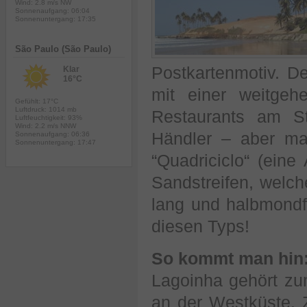
Wind: 2.8 m/s NW
Sonnenaufgang: 06:04
Sonnenuntergang: 17:35
São Paulo (São Paulo)
Postkartenmotiv. De
Klar
16°C
mit einer weitgeh
Gefühlt: 17°C
Luftdruck: 1014 mb
Restaurants am St
Luftfeuchtigkeit: 93%
Wind: 2.2 m/s NNW
Händler – aber m
Sonnenaufgang: 06:36
Sonnenuntergang: 17:47
“Quadriciclo“ (eine
Sandstreifen, welche
lang und halbmondfö
diesen Typs!
So kommt man hin
Lagoinha gehört zu
an der Westküste. 