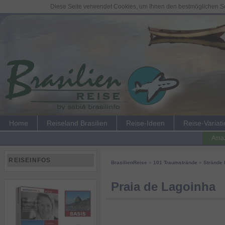
Diese Seite verwendet Cookies, um Ihnen den bestmöglichen Ser
Home
Reiseland Brasilien
Reise-Ideen
Reise-Variat
Amaz
REISEINFOS
BrasilienReise
»
101 Traumstrände
»
Strände 
Praia de Lagoinha