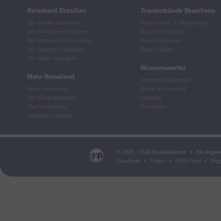
Reiseland Brasilien
Traumstrände Brasiliens
Der Norden Brasiliens
Region Nord- & Mittelwesten
Der Nordosten Brasiliens
Region Nordosten
Der Mittelwesten Brasiliens
Region Südosten
Der Südosten Brasiliens
Region Süden
Der Süden Brasiliens
Wissenswertes
Mehr Reiseland
Sehenswürdigkeiten
Reise-Variationen
Hotels & Pousadas
Die Küche Brasiliens
Linktipps
Top-Restaurants
Reistetipps
Wichtige Flughäfen
© 2008 – 2026 BrasilienReise
•
Ein Angeb
Facebook
•
Twitter
•
RSS-Feed
•
Prog