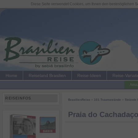
Diese Seite verwendet Cookies, um Ihnen den bestmöglichen Ser
Home
Reiseland Brasilien
Reise-Ideen
Reise-Variat
Amaz
REISEINFOS
BrasilienReise
»
101 Traumstrände
»
Strände
Praia do Cachadaç