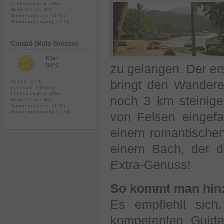
Luftfeuchtigkeit: 50%
Wind: 3.9 m/s NW
Sonnenaufgang: 06:05
Sonnenuntergang: 17:22
Cuiabá (Mato Grosso)
Klar
34°C
zu gelangen. Der ers
bringt den Wandere
Gefühlt: 27°C
Luftdruck: 1010 mb
Luftfeuchtigkeit: 43%
noch 3 km steinig
Wind: 2.7 m/s NW
Sonnenaufgang: 06:05
Sonnenuntergang: 17:34
von Felsen eingefa
einem romantischen
einem Bach, der d
Extra-Genuss!
So kommt man hin
Es empfiehlt sic
kompetenten Guide