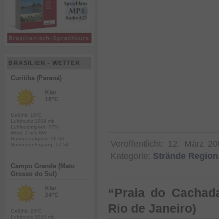
BRASILIEN - WETTER
Curitiba (Paraná)
Klar
16°C
Gefühlt: 15°C
Luftdruck: 1009 mb
Luftfeuchtigkeit: 77%
Wind: 2 m/s NW
Sonnenaufgang: 06:50
Veröffentlicht:
12. März 20
Sonnenuntergang: 17:54
Kategorie:
Strände Region
Campo Grande (Mato
Grosso do Sul)
Klar
“Praia do Cachada
24°C
Rio de Janeiro)
Gefühlt: 23°C
Luftdruck: 1010 mb