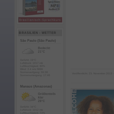
BRASILIEN - WETTER
São Paulo (São Paulo)
Bedeckt
21°C
Gefühlt: 19°C
Luftdruck: 1017 mb
Luftfeuchtigkeit: 80%
Wind: 2.4 m/s NNW
Sonnenaufgang: 06:38
Veröffentlicht:
23. November 2013
-
Sonnenuntergang: 17:46
Manaus (Amazonas)
Größtenteils
klar
28°C
Gefühlt: 34°C
Luftdruck: 1012 mb
Luftfeuchtigkeit: 73%