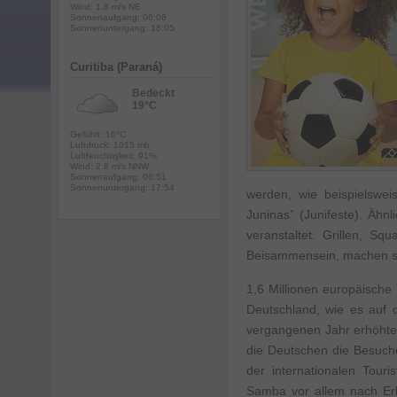
Wind: 1.8 m/s NE
Sonnenaufgang: 06:06
Sonnenuntergang: 18:05
Curitiba (Paraná)
Bedeckt
19°C
Gefühlt: 16°C
Luftdruck: 1015 mb
Luftfeuchtigkeit: 91%
Wind: 2.8 m/s NNW
Sonnenaufgang: 06:51
Sonnenuntergang: 17:54
werden, wie beispielswei
Juninas” (Junifeste). Äh
veranstaltet. Grillen, Sq
Beisammensein, machen sie
1,6 Millionen europäische 
Deutschland, wie es auf de
vergangenen Jahr erhöhte 
die Deutschen die Besuch
der internationalen Tour
Samba vor allem nach Erh