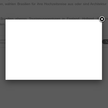
en, wählen Brasilien für ihre Hochzeitsreise aus oder sind Architektur
rasilien ebenso Tourismusagenturen in England, Holland, Frankre
ten.
produktion strengstens untersagt.
 Bildquelle: Embratur