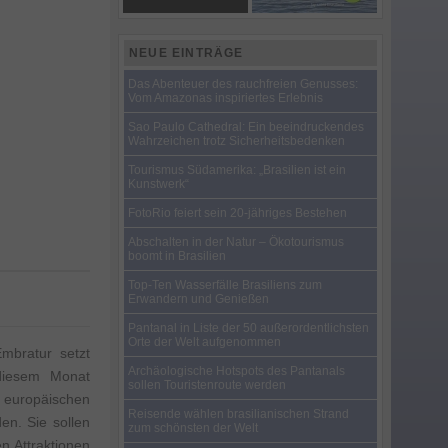
NEUE EINTRÄGE
Das Abenteuer des rauchfreien Genusses:
Vom Amazonas inspiriertes Erlebnis
Sao Paulo Cathedral: Ein beeindruckendes
Wahrzeichen trotz Sicherheitsbedenken
Tourismus Südamerika: „Brasilien ist ein
Kunstwerk“
FotoRio feiert sein 20-jähriges Bestehen
Abschalten in der Natur – Ökotourismus
boomt in Brasilien
Top-Ten Wasserfälle Brasiliens zum
Erwandern und Genießen
Pantanal in Liste der 50 außerordentlichsten
Orte der Welt aufgenommen
mbratur setzt
Archäologische Hotspots des Pantanals
diesem Monat
sollen Touristenroute werden
 europäischen
Reisende wählen brasilianischen Strand
en. Sie sollen
zum schönsten der Welt
n Attraktionen