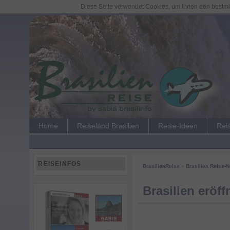
Diese Seite verwendet Cookies, um Ihnen den bestmög
Home
Reiseland Brasilien
Reise-Ideen
Rei
REISEINFOS
BrasilienReise
»
Brasilien Reise-
Brasilien eröf