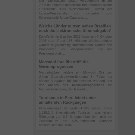
Der Nationalpark Iguaçu verzeichnete im Juli
2026 die höchste monatliche Besucherzahl seiner
Geschichte. Das Weltnaturerbe, Heimat der
Iguaçu-Wasserfälle und verwaltet vom
Konzessionär Urbia+Cataratas …
Welche Länder nutzen neben Brasilien
noch die elektronische Stimmabgabe?
Die Wahlen in Brasilien 2026 finden am 4. Oktober
2026 statt. Rund 156 Millionen Wahlberechtigte
wählen in gleichzeitig stattfindenden Wahlen den
Präsidenten und Vizepräsidenten bei der
Präsidentschaf …
MercadoLibre übertrifft die
Gewinnprognosen
MercadoLibre meldete am Mittwoch (5.) den
dritten Quartalsgewinnrückgang in Folge, da
höhere Ausgaben für kostenlosen Versand und
den Ausbau des Kreditkartengeschäfts die
Margen belasteten, den Rekord …
Tourismus in Peru leidet unter
anhaltenden Rückgängen
Peru empfing in der ersten Hälfte dieses Jahres
1.628.148 internationale Touristen, was einem
Rückgang von 0,7 % gegenüber dem gleichen
Zeitraum im Jahr 2025 entspricht. Dennoch
befindet sich das süda …