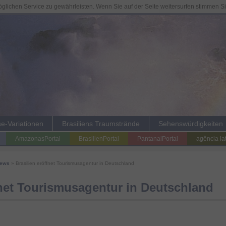
lichen Service zu gewährleisten. Wenn Sie auf der Seite weitersurfen stimmen S
se-Variationen
Brasiliens Traumstrände
Sehenswürdigkeiten
AmazonasPortal
BrasilienPortal
PantanalPortal
agência la
News
» Brasilien eröffnet Tourismusagentur in Deutschland
fnet Tourismusagentur in Deutschland