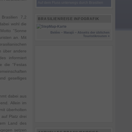
Auf dem Fluss unterwegs durch Brasilien
Brasilien 7,2
BRASILIENREISE INFOGRAFIK
 dabei wohl die
 Motto “Sonne
Belém – Marajó – Abseits der üblichen
Touristikrouten »
risten an. Mit
rasilianischen
h über andere
es informiert
ie die “Festas
gemeinschaften
und geselliges
ammt dabei aus
gend. Allein im
mit überholten
auf Platz drei
n dem Land des
ngegen setzen