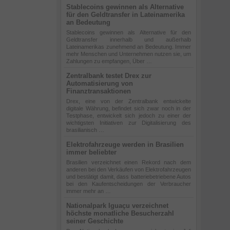
Stablecoins gewinnen als Alternative
für den Geldtransfer in Lateinamerika
an Bedeutung
Stablecoins gewinnen als Alternative für den
Geldtransfer innerhalb und außerhalb
Lateinamerikas zunehmend an Bedeutung. Immer
mehr Menschen und Unternehmen nutzen sie, um
Zahlungen zu empfangen, Über …
Zentralbank testet Drex zur
Automatisierung von
Finanztransaktionen
Drex, eine von der Zentralbank entwickelte
digitale Währung, befindet sich zwar noch in der
Testphase, entwickelt sich jedoch zu einer der
wichtigsten Initiativen zur Digitalisierung des
brasilianisch …
Elektrofahrzeuge werden in Brasilien
immer beliebter
Brasilien verzeichnet einen Rekord nach dem
anderen bei den Verkäufen von Elektrofahrzeugen
und bestätigt damit, dass batteriebetriebene Autos
bei den Kaufentscheidungen der Verbraucher
immer mehr an …
Nationalpark Iguaçu verzeichnet
höchste monatliche Besucherzahl
seiner Geschichte