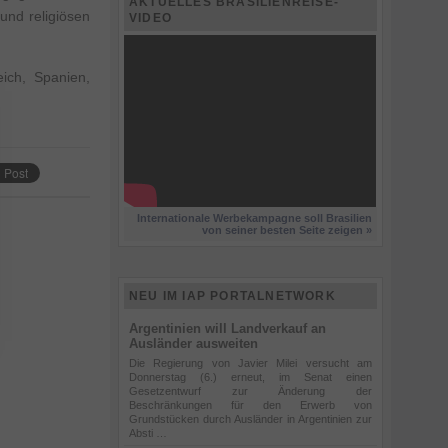
AKTUELLES BRASILIENREISE-
 und religiösen
VIDEO
ich, Spanien,
Internationale Werbekampagne soll Brasilien
von seiner besten Seite zeigen »
NEU IM IAP PORTALNETWORK
Argentinien will Landverkauf an
Ausländer ausweiten
Die Regierung von Javier Milei versucht am
Donnerstag (6.) erneut, im Senat einen
Gesetzentwurf zur Änderung der
Beschränkungen für den Erwerb von
Grundstücken durch Ausländer in Argentinien zur
Absti …