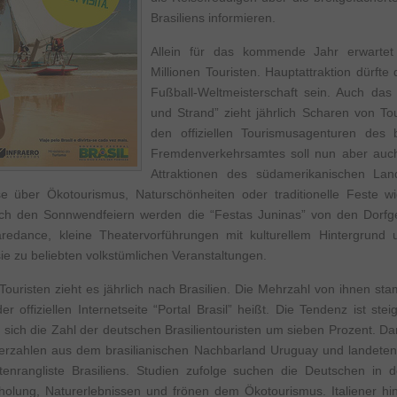
Brasiliens informieren.
Allein für das kommende Jahr erwartet 
Millionen Touristen. Hauptattraktion dürfte
Fußball-Weltmeisterschaft sein. Auch das
und Strand” zieht jährlich Scharen von Tou
den offiziellen Tourismusagenturen des b
Fremdenverkehrsamtes soll nun aber auc
Attraktionen des südamerikanischen Land
se über Ökotourismus, Naturschönheiten oder traditionelle Feste w
nlich den Sonnwendfeiern werden die “Festas Juninas” von den Dorf
uaredance, kleine Theatervorführungen mit kulturellem Hintergrund 
 zu beliebten volkstümlichen Veranstaltungen.
Touristen zieht es jährlich nach Brasilien. Die Mehrzahl von ihnen st
r offiziellen Internetseite “Portal Brasil” heißt. Die Tendenz ist stei
sich die Zahl der deutschen Brasilientouristen um sieben Prozent. Da
erzahlen aus dem brasilianischen Nachbarland Uruguay und landeten 
istenrangliste Brasiliens. Studien zufolge suchen die Deutschen i
olung, Naturerlebnissen und frönen dem Ökotourismus. Italiener hi