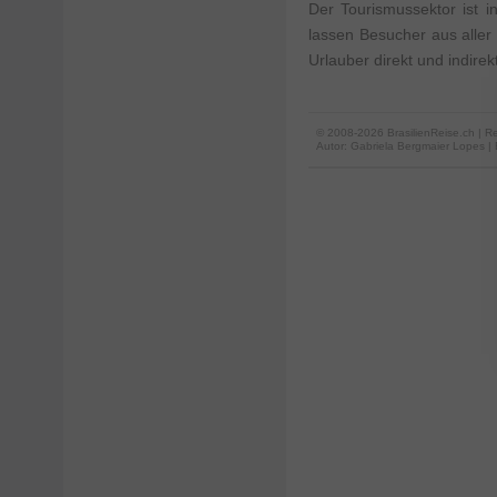
Der Tourismussektor ist i
lassen Besucher aus aller 
Urlauber direkt und indire
© 2008-2026 BrasilienReise.ch | Re
Autor:
Gabriela Bergmaier Lopes
|