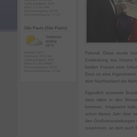
Luftfeuchtigkeit: 50%
Wind: 3.3 m/s NW
Sonnenaufgang: 06:05
Sonnenuntergang: 17:22
São Paulo (São Paulo)
Teilweise
wolkig
20°C
Pafundi. Diese wurde zun
Gefühlt: 18°C
Luftdruck: 1013 mb
Entdeckung des Irrtums f
Luftfeuchtigkeit: 84%
Wind: 4.2 m/s WNW
beiden Frauen eine Urkun
Sonnenaufgang: 06:37
Sonnenuntergang: 17:46
Dass es eine Argentinierin
dem Nachbarland die Mehrh
Eigentlich erwartete Bras
dass allein in den Monat
kommen. Insgesamt kalkul
schon dieses Jahr über s
den Großveranstaltungen 
zusammen, an dem auch Pa