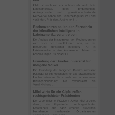
neu
Chile ist nach wie vor sicherer als weite Teile
Lateinamerikas, doch Entführungen,
Auftragsmorde und grenzüberschreitende
Netzwerke haben das Sicherheitsgefühl im Land
verändert. Präsident José Antoni …
Rechenzentren sollen den Fortschritt
der künstlichen Intelligenz in
Lateinamerika vorantreiben
Der Ausbau der Infrastruktur von Rechenzentren
wird einer der Hauptfaktoren sein, um die
Einführung künstlicher Intelligenz (KI) in
Lateinamerika in den kommenden Jahren zu
beschleunigen. Zu dieser Ei …
Gründung der Bundesuniversität für
indigene Völker
Die Gründung der Indigenen Bundesuniversität
(UNIND) ist ein Meilenstein für das brasilianische
Hochschulwesen. Sie ist mehr als nur eine neue
Bildungseinrichtung: Sie symbolisiert die
Verwirklichung …
Milei wirbt für ein Gipfeltreffen
rechtsgerichteter Präsidenten
Der argentinische Präsident Javier Milei arbeitet
daran, ein Gipfeltreffen rechtsgerichteter
Staatschefs aus ganz Amerika außerhalb
bestehender multilateraler Organisationen