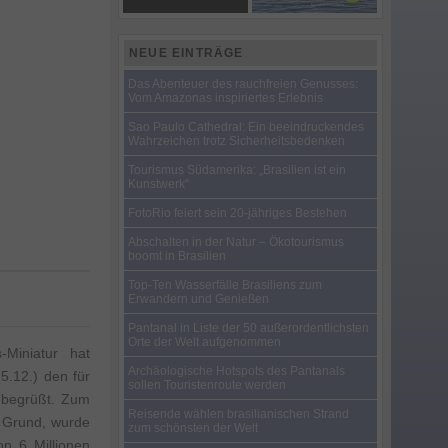
NEUE EINTRÄGE
Das Abenteuer des rauchfreien Genusses:
Vom Amazonas inspiriertes Erlebnis
Sao Paulo Cathedral: Ein beeindruckendes
Wahrzeichen trotz Sicherheitsbedenken
Tourismus Südamerika: „Brasilien ist ein
Kunstwerk“
FotoRio feiert sein 20-jähriges Bestehen
Abschalten in der Natur – Ökotourismus
boomt in Brasilien
Top-Ten Wasserfälle Brasiliens zum
Erwandern und Genießen
Pantanal in Liste der 50 außerordentlichsten
Orte der Welt aufgenommen
-Miniatur hat
Archäologische Hotspots des Pantanals
5.12.) den für
sollen Touristenroute werden
n begrüßt. Zum
Reisende wählen brasilianischen Strand
n Grund, wurde
zum schönsten der Welt
n 6 Millionen