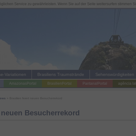
lichen Service zu gewährleisten. Wenn Sie auf der Seite weitersurfen stimmen S
se-Variationen
Brasiliens Traumstrände
Sehenswürdigkeiten
AmazonasPortal
BrasilienPortal
PantanalPortal
agência la
News
» Brasilien feiert neuen Besucherrekord
rt neuen Besucherrekord