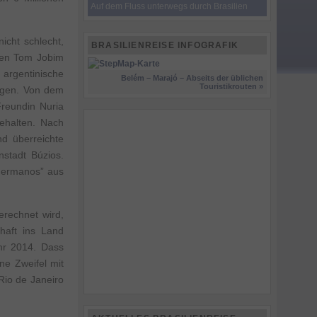
Auf dem Fluss unterwegs durch Brasilien
icht schlecht,
BRASILIENREISE INFOGRAFIK
afen Tom Jobim
 argentinische
Belém – Marajó – Abseits der üblichen
Touristikrouten »
ngen. Von dem
 Freundin Nuria
gehalten. Nach
d überreichte
stadt Búzios.
“Hermanos” aus
erechnet wird,
haft ins Land
hr 2014. Dass
e Zweifel mit
io de Janeiro