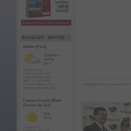
BRASILIEN - WETTER
Belém (Pará)
Teilweise
wolkig
28°C
Gefühlt: 29°C
Luftdruck: 1014 mb
Luftfeuchtigkeit: 89%
Wind: 1.7 m/s NNW
Sonnenaufgang: 06:17
Veröffentlicht:
8. Dezember 2013
- 
Sonnenuntergang: 18:21
Campo Grande (Mato
Grosso do Sul)
Klar
24°C
Gefühlt: 23°C
Luftdruck: 1010 mb