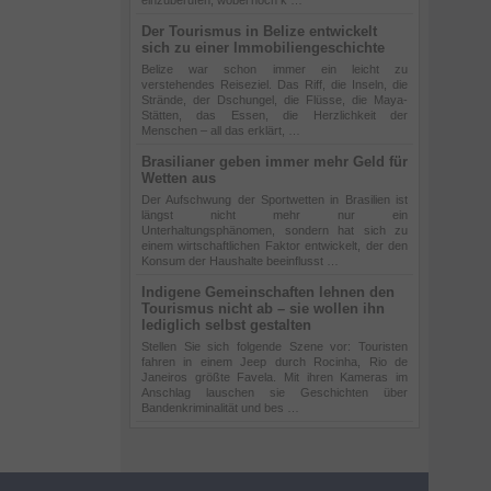
einzuberufen, wobei noch k …
Der Tourismus in Belize entwickelt
sich zu einer Immobiliengeschichte
Belize war schon immer ein leicht zu
verstehendes Reiseziel. Das Riff, die Inseln, die
Strände, der Dschungel, die Flüsse, die Maya-
Stätten, das Essen, die Herzlichkeit der
Menschen – all das erklärt, …
Brasilianer geben immer mehr Geld für
Wetten aus
Der Aufschwung der Sportwetten in Brasilien ist
längst nicht mehr nur ein
Unterhaltungsphänomen, sondern hat sich zu
einem wirtschaftlichen Faktor entwickelt, der den
Konsum der Haushalte beeinflusst …
Indigene Gemeinschaften lehnen den
Tourismus nicht ab – sie wollen ihn
lediglich selbst gestalten
Stellen Sie sich folgende Szene vor: Touristen
fahren in einem Jeep durch Rocinha, Rio de
Janeiros größte Favela. Mit ihren Kameras im
Anschlag lauschen sie Geschichten über
Bandenkriminalität und bes …