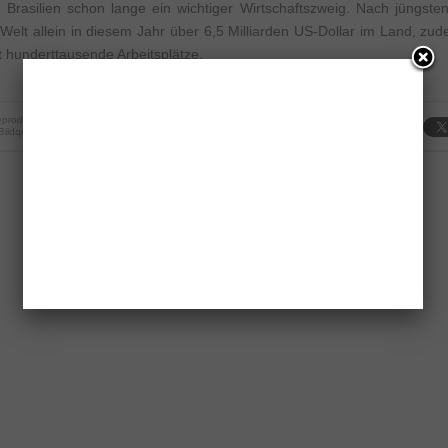
n Brasilien schon lange ein wichtiger Wirtschaftszweig. Nach jüngst
Welt allein in diesem Jahr über 6,5 Milliarden US-Dollar im Land, zud
kt hunderttausende Arbeitsplätze.
produktion strengstens untersagt.
 Bildquelle: Tânia Rêgo/Agência Brasil