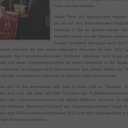
noch nie überschritten.
Nadia Panis aus Buenos Aires staunte n
als sie auf dem Internationalen Flugh
(Galeão) in Rio de Janeiro ankam. Die
Anwältin wurde mit viel Tamtam empfa
Festakt profitierte allerdings auch ihre
ächst irrtümlich für den sechs-millionsten Besucher im Jahr 2013 
ackelte das Fremdenverkehrsamt Embratur allerdings nicht lange un
de und einen Geschenkgutschein für einen Aufenthalt in der Küsten
 erwischte, ist hingegen nicht überraschend. Seit Jahren stellen die 
eit der ausländischen Touristen im größten Land Südamerikas.
ilien erst für das kommende Jahr eine so hohe Zahl an Touristen. G
en Juni und Juli etwa 600.000 Touristen zur Fußballweltmeistersc
iert das Fremdenverkehrsamt mit sieben Millionen Touristen im Ja
echs Millionen Menschen ins Land der Copacabana kamen, hängt ohn
wie dem FIFA-Konföderationenpokal 2013 und dem Weltjugendtag in R
pst Franziskus teilnahm.