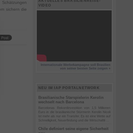
AKTUELLES BRASILIENREISE-
en Schätzungen
VIDEO
em sichern die
Internationale Werbekampagne soll Brasilien
von seiner besten Seite zeigen »
NEU IM IAP PORTALNETWORK
Brasilianische Starspielerin Kerolin
wechselt nach Barcelona
Barcelonas Rekordinvestition von 1,5 Millionen
Euro in die brasilianische Stürmerin Kerolin Nicoli
ist mehr als nur ein Transfer. Es ist eine Wette auf
Schnelligkeit, Neuerfindung und die Wirtschaftli …
Chile definiert seine eigene Sicherheit