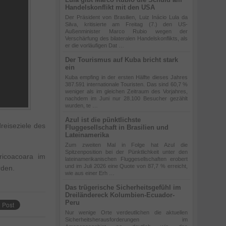
Handelskonflikt mit den USA
Der Präsident von Brasilien, Luiz Inácio Lula da
Silva, kritisierte am Freitag (7.) den US-
Außenminister Marco Rubio wegen der
Verschärfung des bilateralen Handelskonflikts, als
er die vorläufigen Dat …
Der Tourismus auf Kuba bricht stark
ein
Kuba empfing in der ersten Hälfte dieses Jahres
387.591 internationale Touristen. Das sind 60,7 %
weniger als im gleichen Zeitraum des Vorjahres,
nachdem im Juni nur 28.100 Besucher gezählt
wurden, te …
Azul ist die pünktlichste
reiseziele des
Fluggesellschaft in Brasilien und
Lateinamerika
Zum zweiten Mal in Folge hat Azul die
Spitzenposition bei der Pünktlichkeit unter den
ricoacoara im
lateinamerikanischen Fluggesellschaften erobert
und im Juli 2026 eine Quote von 87,7 % erreicht,
rden.
wie aus einer Erh …
Das trügerische Sicherheitsgefühl im
Dreiländereck Kolumbien-Ecuador-
Peru
Nur wenige Orte verdeutlichen die aktuellen
Sicherheitsherausforderungen im