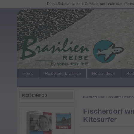
Diese Seite verwendet Cookies, um Ihnen den bestmög
Home
Reiseland Brasilien
Reise-Ideen
Rei
REISEINFOS
BrasilienReise
»
Brasilien Reise-
Fischerdorf wi
Kitesurfer