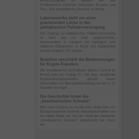
Amazonasgebiet so deutlich wie das
Dreiländereck zwischen Kolumbien, Ecuador und
Peru. Das geopolitische Szenario ist einzig …
Lateinamerika steht vor einer
gravierenden Lücke in der
pädiatrischen Palliativversorgung
Der Zugang zu pädiatrischer Palliativversorgung
ist nach wie vor sehr eingeschränkt,
insbesondere in Ländern mit niedrigem und
mittlerem Einkommen. In Nord- und Südamerika
wurden lediglich 375 spezial …
Brasilien verschärft die Bestimmungen
für Krypto-Transfers
Die brasilianische Zentralbank (Banco Central do
Brasil) teilte am Freitag (7.) mit, dass bestimmte
Kryptowährungstransfers gemäß neuen
Vorschriften zur Betrugsbekämpfung um bis zu 24
Stunden verzöger …
Die Geschichte hinter der
„brasilianischen Schweiz“
Wer nach Campos do Jordão reist, findet eine von
Europa inspirierte Ästhetik, Naturlandschaften und
ein mildes Klima vor, das der Stadt den Beinamen
„brasilianische Schweiz“ eingebracht hat. Doch
die …