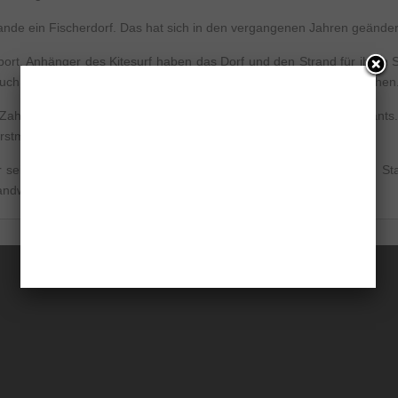
ande ein Fischerdorf. Das hat sich in den vergangenen Jahren geänder
ort. Anhänger des Kitesurf haben das Dorf und den Strand für ihren S
 auch immer mehr Touristen an, die Sonne, Strand und Erholung suchen
 Zahl der Pousadas und Gästebetten erhöht sowie die der Restaurant
stmals ein gastronomisches Festival veranstaltet.
 seine “tranquilidade“ (Ruhe) und idyllische Atmosphäre berühmt. Stat
Sandwege.