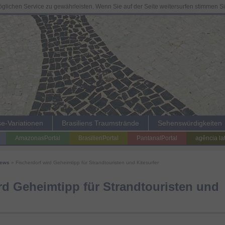
lichen Service zu gewährleisten. Wenn Sie auf der Seite weitersurfen stimmen S
se-Variationen
Brasiliens Traumstrände
Sehenswürdigkeiten
AmazonasPortal
BrasilienPortal
PantanalPortal
agência la
News
» Fischerdorf wird Geheimtipp für Strandtouristen und Kitesurfer
rd Geheimtipp für Strandtouristen und