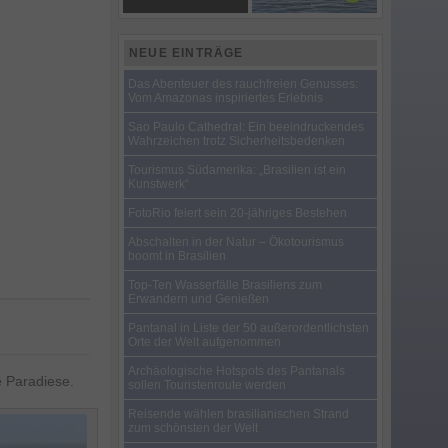
NEUE EINTRÄGE
Das Abenteuer des rauchfreien Genusses:
Vom Amazonas inspiriertes Erlebnis
Sao Paulo Cathedral: Ein beeindruckendes
Wahrzeichen trotz Sicherheitsbedenken
Tourismus Südamerika: „Brasilien ist ein
Kunstwerk“
FotoRio feiert sein 20-jähriges Bestehen
Abschalten in der Natur – Ökotourismus
boomt in Brasilien
Top-Ten Wasserfälle Brasiliens zum
Erwandern und Genießen
Pantanal in Liste der 50 außerordentlichsten
Orte der Welt aufgenommen
Archäologische Hotspots des Pantanals
e Paradiese.
sollen Touristenroute werden
Reisende wählen brasilianischen Strand
zum schönsten der Welt