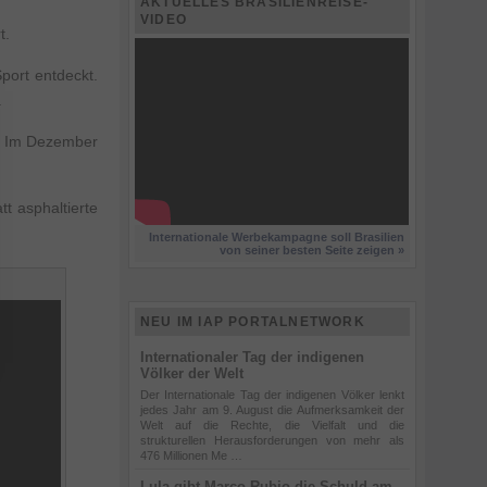
AKTUELLES BRASILIENREISE-
VIDEO
t.
port entdeckt.
.
s. Im Dezember
t asphaltierte
Internationale Werbekampagne soll Brasilien
von seiner besten Seite zeigen »
NEU IM IAP PORTALNETWORK
Internationaler Tag der indigenen
Völker der Welt
Der Internationale Tag der indigenen Völker lenkt
jedes Jahr am 9. August die Aufmerksamkeit der
Welt auf die Rechte, die Vielfalt und die
strukturellen Herausforderungen von mehr als
476 Millionen Me …
Lula gibt Marco Rubio die Schuld am