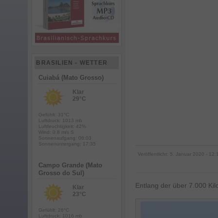
BRASILIEN - WETTER
Cuiabá (Mato Grosso)
Klar
29°C
Gefühlt: 31°C
Luftdruck: 1013 mb
Luftfeuchtigkeit: 42%
Wind: 0.8 m/s S
Sonnenaufgang: 06:03
Sonnenuntergang: 17:35
Veröffentlicht:
5. Januar 2020
- 12:1
Campo Grande (Mato
Grosso do Sul)
Entlang der über 7.000 Ki
Klar
23°C
Gefühlt: 26°C
Luftdruck: 1016 mb