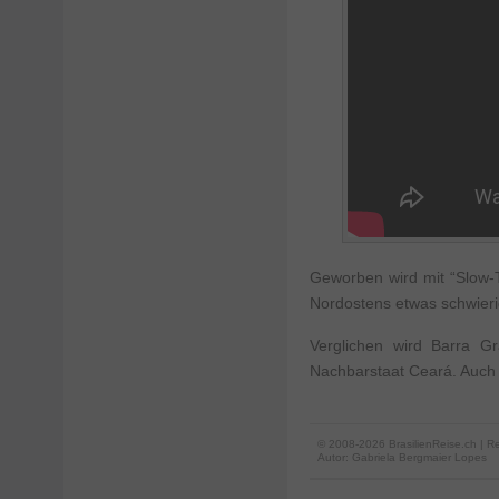
Geworben wird mit “Slow-T
Nordostens etwas schwierig
Verglichen wird Barra G
Nachbarstaat Ceará. Auch 
© 2008-2026 BrasilienReise.ch | Re
Autor:
Gabriela Bergmaier Lopes