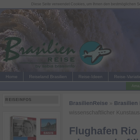
Diese Seite verwendet Cookies, um Ihnen den bestmöglichen Ser
Home
Reiseland Brasilien
Reise-Ideen
Reise-Variat
Amaz
REISEINFOS
BrasilienReise
»
Brasilien
wissenschaftlicher Kunstaus
Flughafen Rio 