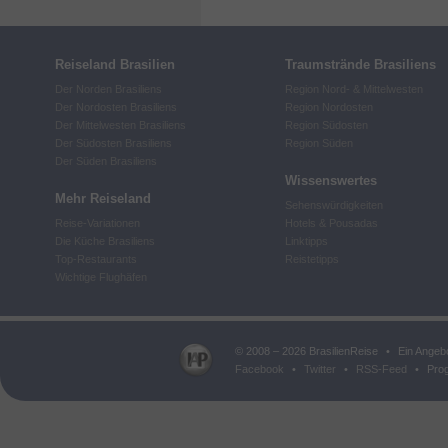
Reiseland Brasilien
Traumstrände Brasiliens
Der Norden Brasiliens
Region Nord- & Mittelwesten
Der Nordosten Brasiliens
Region Nordosten
Der Mittelwesten Brasiliens
Region Südosten
Der Südosten Brasiliens
Region Süden
Der Süden Brasiliens
Wissenswertes
Mehr Reiseland
Sehenswürdigkeiten
Reise-Variationen
Hotels & Pousadas
Die Küche Brasiliens
Linktipps
Top-Restaurants
Reistetipps
Wichtige Flughäfen
© 2008 – 2026 BrasilienReise
•
Ein Angeb
Facebook
•
Twitter
•
RSS-Feed
•
Prog