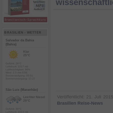
wissenschaftl
BRASILIEN - WETTER
Salvador da Bahia
(Bahia)
Klar
25°C
Gefühlt: 26°C
Luftdruck: 1017 mb
Luftfeuchtigkeit: 86%
Wind: 2.5 m/s ESE
Sonnenaufgang: 05:51
Sonnenuntergang: 17:27
São Luis (Maranhão)
Veröffentlicht:
21. Juli 201
Leichter Niesel
29°C
Brasilien Reise-News
Gefühlt: 30°C
Luftdruck: 1013 mb