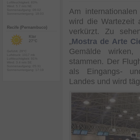
Luftfeuchtigkeit: 83%
Wind: 5.7 m/s NE
Am internationale
Sonnenaufgang: 06:02
Sonnenuntergang: 18:03
wird die Wartezeit
Recife (Pernambuco)
verkürzt. Zu sehe
Klar
„
Mostra de Arte Cie
27°C
Gemälde wirken, 
Gefühlt: 26°C
Luftdruck: 1017 mb
Luftfeuchtigkeit: 91%
stammen. Der Flugha
Wind: 3.4 m/s SE
Sonnenaufgang: 05:31
als Eingangs- un
Sonnenuntergang: 17:19
Landes und wird tä