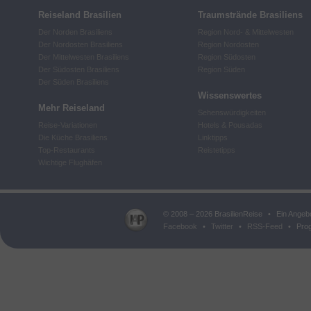
Reiseland Brasilien
Traumstrände Brasiliens
Der Norden Brasiliens
Region Nord- & Mittelwesten
Der Nordosten Brasiliens
Region Nordosten
Der Mittelwesten Brasiliens
Region Südosten
Der Südosten Brasiliens
Region Süden
Der Süden Brasiliens
Wissenswertes
Mehr Reiseland
Sehenswürdigkeiten
Reise-Variationen
Hotels & Pousadas
Die Küche Brasiliens
Linktipps
Top-Restaurants
Reistetipps
Wichtige Flughäfen
© 2008 – 2026 BrasilienReise
•
Ein Angeb
Facebook
•
Twitter
•
RSS-Feed
•
Prog