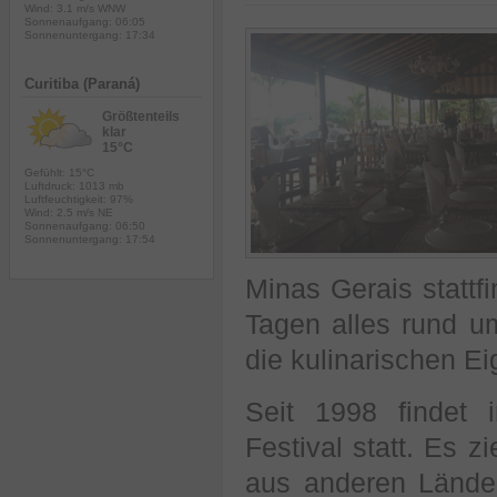
Wind: 3.1 m/s WNW
Sonnenaufgang: 06:05
Sonnenuntergang: 17:34
Curitiba (Paraná)
Größtenteils
klar
15°C
Gefühlt: 15°C
Luftdruck: 1013 mb
Luftfeuchtigkeit: 97%
Wind: 2.5 m/s NE
Sonnenaufgang: 06:50
Sonnenuntergang: 17:54
Minas Gerais stattf
Tagen alles rund 
die kulinarischen Ei
Seit 1998 findet 
Festival statt. Es 
aus anderen Länder