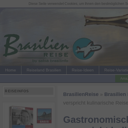
Diese Seite verwendet Cookies, um Ihnen den bestmöglichen Ser
Home
Reiseland Brasilien
Reise-Ideen
Reise-Variat
Amaz
REISEINFOS
BrasilienReise
»
Brasilien
verspricht kulinarische Reis
Gastronomisch