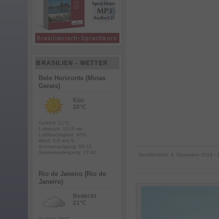
BRASILIEN - WETTER
Belo Horizonte (Minas
Gerais)
Klar
20°C
Gefühlt: 21°C
Luftdruck: 1015 mb
Luftfeuchtigkeit: 45%
Wind: 0.6 m/s S
Sonnenaufgang: 06:21
Sonnenuntergang: 17:41
Veröffentlicht:
4. Dezember 2019
- 
Rio de Janeiro (Rio de
Janeiro)
Bedeckt
21°C
Gefühlt: 25°C