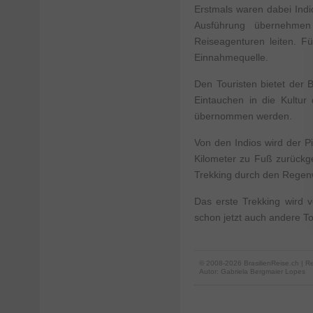
Erstmals waren dabei Indi
Ausführung übernehmen 
Reiseagenturen leiten. F
Einnahmequelle.
Den Touristen bietet der
Eintauchen in die Kultu
übernommen werden.
Von den Indios wird der P
Kilometer zu Fuß zurückg
Trekking durch den Regenwa
Das erste Trekking wird 
schon jetzt auch andere To
© 2008-2026 BrasilienReise.ch | Re
Autor:
Gabriela Bergmaier Lopes