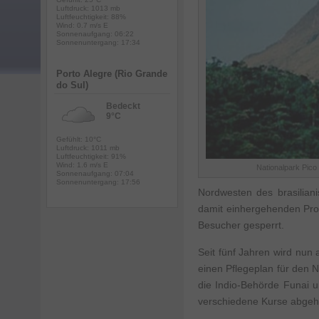
Luftdruck: 1013 mb
Luftfeuchtigkeit: 88%
Wind: 0.7 m/s E
Sonnenaufgang: 06:22
Sonnenuntergang: 17:34
Porto Alegre (Rio Grande
do Sul)
Bedeckt
9°C
Gefühlt: 10°C
Luftdruck: 1011 mb
Luftfeuchtigkeit: 91%
Wind: 1.6 m/s E
Nationalpark Pico 
Sonnenaufgang: 07:04
Sonnenuntergang: 17:56
Nordwesten des brasilian
damit einhergehenden Prob
Besucher gesperrt.
Seit fünf Jahren wird nun 
einen Pflegeplan für den 
die Indio-Behörde Funai u
verschiedene Kurse abgeha