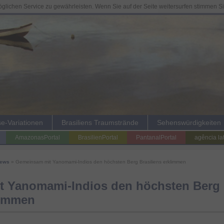
lichen Service zu gewährleisten. Wenn Sie auf der Seite weitersurfen stimmen S
se-Variationen
Brasiliens Traumstrände
Sehenswürdigkeiten
AmazonasPortal
BrasilienPortal
PantanalPortal
agência la
News
» Gemeinsam mit Yanomami-Indios den höchsten Berg Brasiliens erklimmen
 Yanomami-Indios den höchsten Berg
limmen