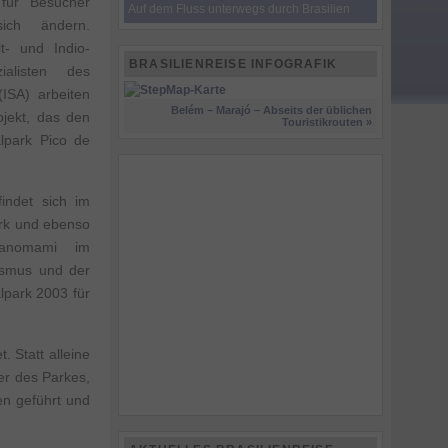
 für Besucher
Auf dem Fluss unterwegs durch Brasilien
ich ändern.
t- und Indio-
BRASILIENREISE INFOGRAFIK
alisten des
(ISA) arbeiten
Belém – Marajó – Abseits der üblichen
jekt, das den
Touristikrouten »
lpark Pico de
indet sich im
ark und ebenso
 Yanomami im
ismus und der
lpark 2003 für
 Statt alleine
er des Parkes,
en geführt und