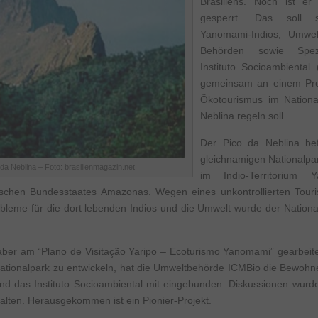
Brasiliens. Noch ist er
gesperrt. Das soll s
Yanomami-Indios, Umwel
Behörden sowie Spezi
Instituto Socioambiental 
gemeinsam an einem Pro
Ökotourismus im Nationa
Neblina regeln soll.
Der Pico da Neblina bef
gleichnamigen Nationalp
da Neblina – Foto: brasilienmagazin.net
im Indio-Territorium
ischen Bundesstaates Amazonas. Wegen eines unkontrollierten Tour
leme für die dort lebenden Indios und die Umwelt wurde der Nationa
aber am “Plano de Visitação Yaripo – Ecoturismo Yanomami” gearbeitet.
Nationalpark zu entwickeln, hat die Umweltbehörde ICMBio die Bewohn
nd das Instituto Socioambiental mit eingebunden. Diskussionen wurd
lten. Herausgekommen ist ein Pionier-Projekt.