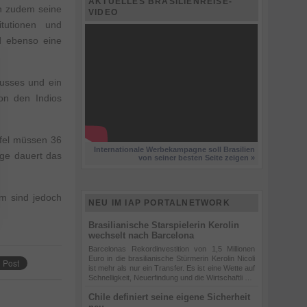
AKTUELLES BRASILIENREISE-
en zudem seine
VIDEO
tutionen und
d ebenso eine
usses und ein
on den Indios
pfel müssen 36
Internationale Werbekampagne soll Brasilien
ge dauert das
von seiner besten Seite zeigen »
m sind jedoch
NEU IM IAP PORTALNETWORK
Brasilianische Starspielerin Kerolin
wechselt nach Barcelona
Barcelonas Rekordinvestition von 1,5 Millionen
Euro in die brasilianische Stürmerin Kerolin Nicoli
ist mehr als nur ein Transfer. Es ist eine Wette auf
Schnelligkeit, Neuerfindung und die Wirtschaftli …
Chile definiert seine eigene Sicherheit