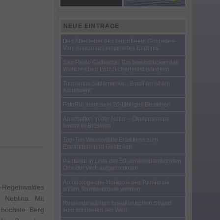
NEUE EINTRÄGE
Das Abenteuer des rauchfreien Genusses:
Vom Amazonas inspiriertes Erlebnis
Sao Paulo Cathedral: Ein beeindruckendes
Wahrzeichen trotz Sicherheitsbedenken
Tourismus Südamerika: „Brasilien ist ein
Kunstwerk“
FotoRio feiert sein 20-jähriges Bestehen
Abschalten in der Natur – Ökotourismus
boomt in Brasilien
Top-Ten Wasserfälle Brasiliens zum
Erwandern und Genießen
Pantanal in Liste der 50 außerordentlichsten
Orte der Welt aufgenommen
Archäologische Hotspots des Pantanals
-Regenwaldes
sollen Touristenroute werden
 Neblina. Mit
Reisende wählen brasilianischen Strand
 höchste Berg
zum schönsten der Welt