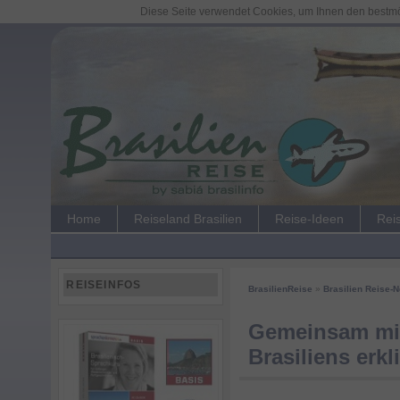
Diese Seite verwendet Cookies, um Ihnen den bestmög
Home
Reiseland Brasilien
Reise-Ideen
Rei
REISEINFOS
BrasilienReise
»
Brasilien Reise-
Gemeinsam mit
Brasiliens erk