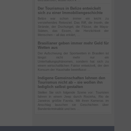
einzuberufen, wobei noch k …
Der Tourismus in Belize entwickelt
sich zu einer Immobiliengeschichte
Belize war schon immer ein leicht zu
verstehendes Reiseziel. Das Riff, die Inseln, die
Strände, der Dschungel, die Flüsse, die Maya-
Stätten, das Essen, die Herzlichkeit der
Menschen – all das erklärt, …
Brasilianer geben immer mehr Geld für
Wetten aus
Der Aufschwung der Sportwetten in Brasilien ist
längst nicht mehr nur ein
Unterhaltungsphänomen, sondern hat sich zu
einem wirtschaftlichen Faktor entwickelt, der den
Konsum der Haushalte beeinflusst …
Indigene Gemeinschaften lehnen den
Tourismus nicht ab – sie wollen ihn
lediglich selbst gestalten
Stellen Sie sich folgende Szene vor: Touristen
fahren in einem Jeep durch Rocinha, Rio de
Janeiros größte Favela. Mit ihren Kameras im
Anschlag lauschen sie Geschichten über
Bandenkriminalität und bes …