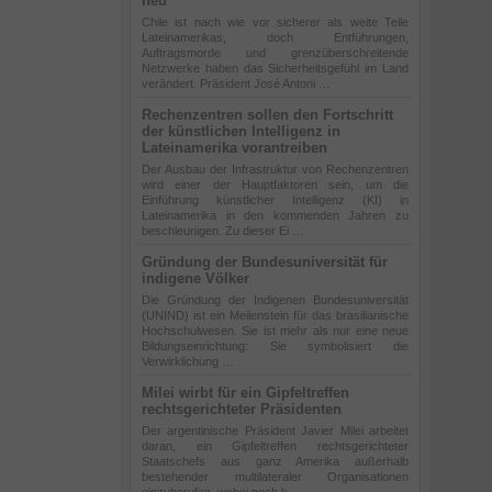
neu
Chile ist nach wie vor sicherer als weite Teile
Lateinamerikas, doch Entführungen,
Auftragsmorde und grenzüberschreitende
Netzwerke haben das Sicherheitsgefühl im Land
verändert. Präsident José Antoni …
Rechenzentren sollen den Fortschritt
der künstlichen Intelligenz in
Lateinamerika vorantreiben
Der Ausbau der Infrastruktur von Rechenzentren
wird einer der Hauptfaktoren sein, um die
Einführung künstlicher Intelligenz (KI) in
Lateinamerika in den kommenden Jahren zu
beschleunigen. Zu dieser Ei …
Gründung der Bundesuniversität für
indigene Völker
Die Gründung der Indigenen Bundesuniversität
(UNIND) ist ein Meilenstein für das brasilianische
Hochschulwesen. Sie ist mehr als nur eine neue
Bildungseinrichtung: Sie symbolisiert die
Verwirklichung …
Milei wirbt für ein Gipfeltreffen
rechtsgerichteter Präsidenten
Der argentinische Präsident Javier Milei arbeitet
daran, ein Gipfeltreffen rechtsgerichteter
Staatschefs aus ganz Amerika außerhalb
bestehender multilateraler Organisationen