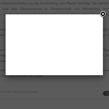
o-Gemeinschaften an der Erarbeitung des Planes beteiligt. Sie werd
und den Ökotourismus in Partnerschaft mit öffentlichen Insti
ür die Yanomamis bedeutet dies eine Anerkennung ihrer Rechte un
 Besucherplan hingegen eine außergewöhnliche Chance des Naturgen
r der Yanomamis, da Führungen, Unterbringung und Verköstigung v
ico da Neblina “Yaripo“, Berg des Windes genannt. Bis zu seinem Gi
elegt und über 2.900 Höhenmeter überwunden werden. Etwa acht Ta
ld, den heiligen Berg der Indios hinauf.
voraussichtlich im März kommenden Jahres angeboten. Neben diese
uren und Aktionen im Visier.
produktion strengstens untersagt.