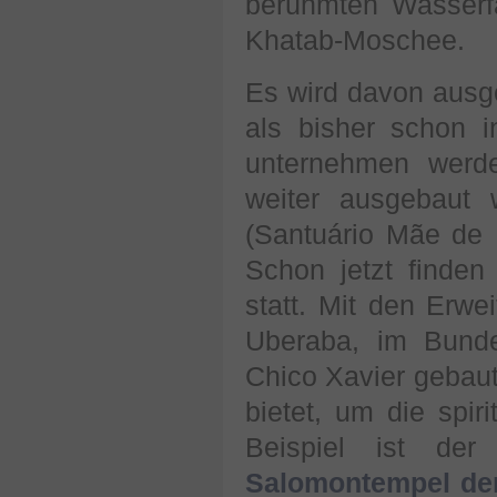
berühmten Wasserfä
Khatab-Moschee.
Es wird davon aus
als bisher schon in
unternehmen werde
weiter ausgebaut 
(Santuário Mãe de D
Schon jetzt finden
statt. Mit den Erwe
Uberaba, im Bund
Chico Xavier gebaut
bietet, um die spir
Beispiel ist der
Salomontempel der