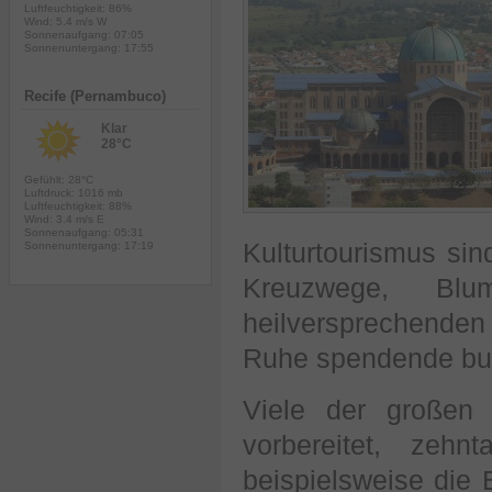
Luftfeuchtigkeit: 86%
Wind: 5.4 m/s W
Sonnenaufgang: 07:05
Sonnenuntergang: 17:55
Recife (Pernambuco)
Klar
28°C
Gefühlt: 28°C
Luftdruck: 1016 mb
Luftfeuchtigkeit: 88%
Wind: 3.4 m/s E
Sonnenaufgang: 05:31
Kulturtourismus sind
Sonnenuntergang: 17:19
Kreuzwege, Blu
heilversprechende
Ruhe spendende bud
Viele der großen 
vorbereitet, zeh
beispielsweise die