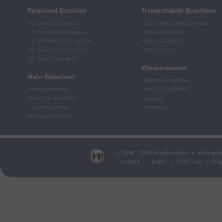
Reiseland Brasilien
Traumstrände Brasiliens
Der Norden Brasiliens
Region Nord- & Mittelwesten
Der Nordosten Brasiliens
Region Nordosten
Der Mittelwesten Brasiliens
Region Südosten
Der Südosten Brasiliens
Region Süden
Der Süden Brasiliens
Wissenswertes
Mehr Reiseland
Sehenswürdigkeiten
Reise-Variationen
Hotels & Pousadas
Die Küche Brasiliens
Linktipps
Top-Restaurants
Reistetipps
Wichtige Flughäfen
© 2008 – 2026 BrasilienReise
•
Ein Angeb
Facebook
•
Twitter
•
RSS-Feed
•
Prog