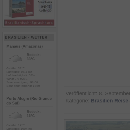
BRASILIEN - WETTER
Manaus (Amazonas)
Bedeckt
33°C
Gefühlt: 33°C
Luftdruck: 1011 mb
Luftfeuchtigkeit: 68%
Wind: 2.9 m/s E
Sonnenaufgang: 06:06
Sonnenuntergang: 18:05
Veröffentlicht:
8. Septembe
Porto Alegre (Rio Grande
Kategorie:
Brasilien Reis
do Sul)
Bedeckt
16°C
Gefühlt: 17°C
Luftdruck: 1004 mb