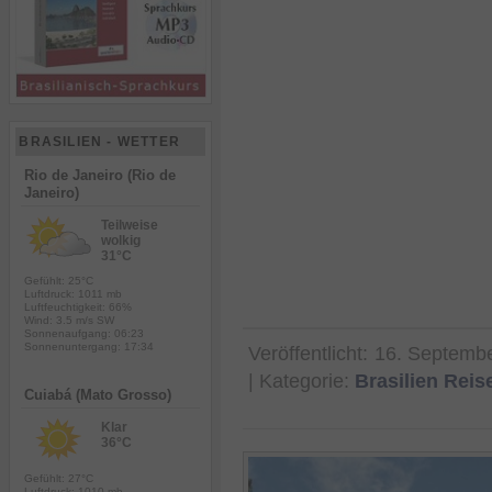
BRASILIEN - WETTER
Rio de Janeiro (Rio de
Janeiro)
Teilweise
wolkig
31°C
Gefühlt: 25°C
Luftdruck: 1011 mb
Luftfeuchtigkeit: 66%
Wind: 3.5 m/s SW
Sonnenaufgang: 06:23
Sonnenuntergang: 17:34
Veröffentlicht:
16. Septemb
| Kategorie:
Brasilien Rei
Cuiabá (Mato Grosso)
Klar
36°C
Gefühlt: 27°C
Luftdruck: 1010 mb