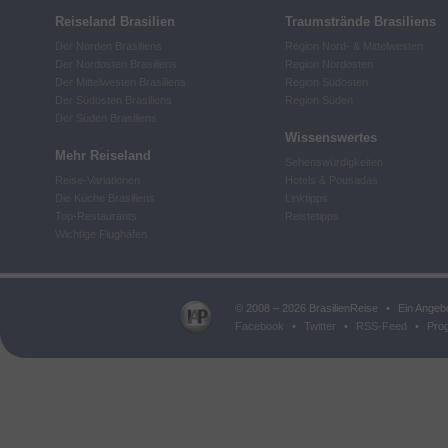
Reiseland Brasilien
Traumstrände Brasiliens
Der Norden Brasiliens
Region Nord- & Mittelwesten
Der Nordosten Brasiliens
Region Nordosten
Der Mittelwesten Brasiliens
Region Südosten
Der Südosten Brasiliens
Region Süden
Der Süden Brasiliens
Wissenswertes
Mehr Reiseland
Sehenswürdigkeiten
Reise-Variationen
Hotels & Pousadas
Die Küche Brasiliens
Linktipps
Top-Restaurants
Reistetipps
Wichtige Flughäfen
© 2008 – 2026 BrasilienReise
•
Ein Angeb
Facebook
•
Twitter
•
RSS-Feed
•
Prog