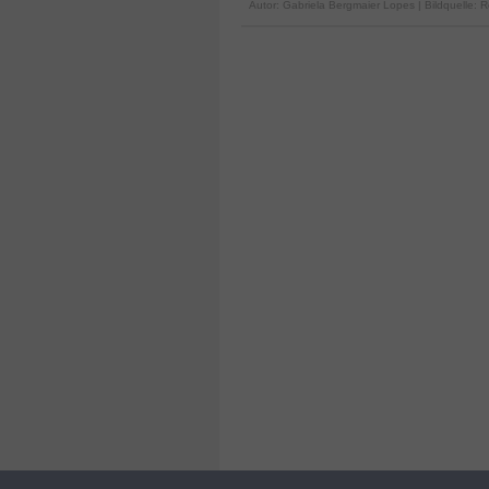
Autor:
Gabriela Bergmaier Lopes
| Bildquelle: