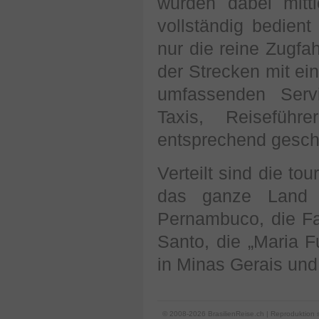
wurden dabei mittl
vollständig bedien
nur die reine Zugfa
der Strecken mit e
umfassenden Serv
Taxis, Reiseführ
entsprechend gesch
Verteilt sind die to
das ganze Land 
Pernambuco, die Fa
Santo, die „Maria 
in Minas Gerais und
© 2008-2026 BrasilienReise.ch | Reproduktion 