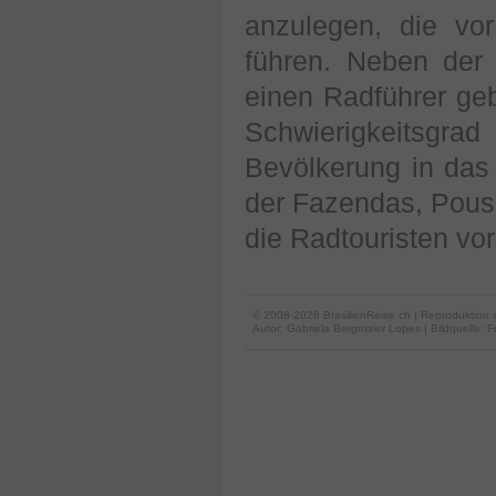
anzulegen, die vo
führen. Neben der
einen Radführer ge
Schwierigkeitsgr
Bevölkerung in das 
der Fazendas, Pous
die Radtouristen vor
© 2008-2026 BrasilienReise.ch | Reproduktion 
Autor:
Gabriela Bergmaier Lopes
| Bildquelle: F