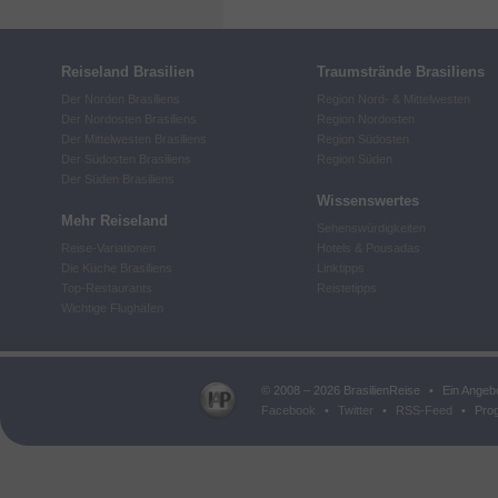
Reiseland Brasilien
Traumstrände Brasiliens
Der Norden Brasiliens
Region Nord- & Mittelwesten
Der Nordosten Brasiliens
Region Nordosten
Der Mittelwesten Brasiliens
Region Südosten
Der Südosten Brasiliens
Region Süden
Der Süden Brasiliens
Wissenswertes
Mehr Reiseland
Sehenswürdigkeiten
Reise-Variationen
Hotels & Pousadas
Die Küche Brasiliens
Linktipps
Top-Restaurants
Reistetipps
Wichtige Flughäfen
© 2008 – 2026 BrasilienReise
•
Ein Angeb
Facebook
•
Twitter
•
RSS-Feed
•
Prog