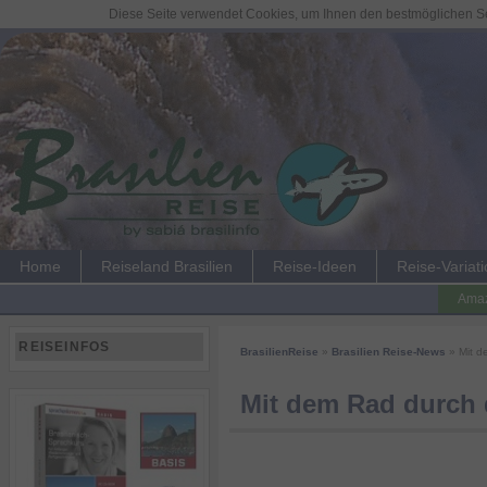
Diese Seite verwendet Cookies, um Ihnen den bestmöglichen Ser
Home
Reiseland Brasilien
Reise-Ideen
Reise-Variat
Amaz
REISEINFOS
BrasilienReise
»
Brasilien Reise-News
» Mit d
Mit dem Rad durch 