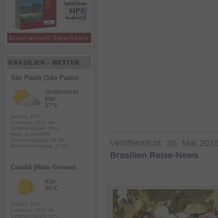
BRASILIEN - WETTER
São Paulo (São Paulo)
Größtenteils
klar
27°C
Gefühlt: 19°C
Luftdruck: 1017 mb
Luftfeuchtigkeit: 80%
Wind: 4 m/s NNW
Sonnenaufgang: 06:38
Veröffentlicht:
26. Mai 201
Sonnenuntergang: 17:46
Brasilien Reise-News
Cuiabá (Mato Grosso)
Klar
36°C
Gefühlt: 26°C
Luftdruck: 1011 mb
Luftfeuchtigkeit: 40%