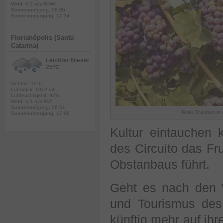
Wind: 4.3 m/s NNW
Sonnenaufgang: 06:05
Sonnenuntergang: 17:34
Florianópolis (Santa
Catarina)
Leichter Niesel
25°C
Gefühlt: 19°C
Luftdruck: 1012 mb
Luftfeuchtigkeit: 97%
Wind: 4.1 m/s NW
Sonnenaufgang: 06:51
Rote Trauben in
Sonnenuntergang: 17:48
Kultur eintauchen 
des Circuito das Fr
Obstanbaus führt.
Geht es nach den W
und Tourismus des
künftig mehr auf ih