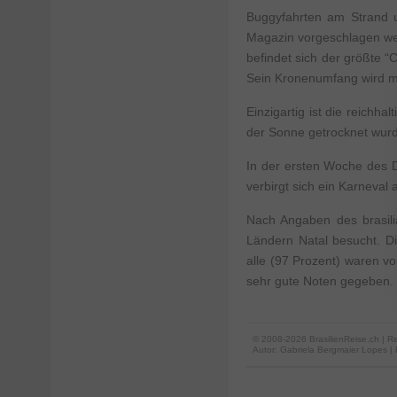
Buggyfahrten am Strand u
Magazin vorgeschlagen wer
befindet sich der größte
Sein Kronenumfang wird m
Einzigartig ist die reichh
der Sonne getrocknet wurde
In der ersten Woche des D
verbirgt sich ein Karneval
Nach Angaben des brasil
Ländern Natal besucht. D
alle (97 Prozent) waren v
sehr gute Noten gegeben.
© 2008-2026 BrasilienReise.ch | Re
Autor:
Gabriela Bergmaier Lopes
|