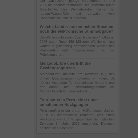
Der Nationalpark Iguaçu verzeichnete im Juli
2026 die höchste monatliche Besucherzahl seiner
Geschichte. Das Weltnaturerbe, Heimat der
Iguaçu-Wasserfälle und verwaltet vom
Konzessionär Urbia+Cataratas …
Welche Länder nutzen neben Brasilien
noch die elektronische Stimmabgabe?
Die Wahlen in Brasilien 2026 finden am 4. Oktober
2026 statt. Rund 156 Millionen Wahlberechtigte
wählen in gleichzeitig stattfindenden Wahlen den
Präsidenten und Vizepräsidenten bei der
Präsidentschaf …
MercadoLibre übertrifft die
Gewinnprognosen
MercadoLibre meldete am Mittwoch (5.) den
dritten Quartalsgewinnrückgang in Folge, da
höhere Ausgaben für kostenlosen Versand und
den Ausbau des Kreditkartengeschäfts die
Margen belasteten, den Rekord …
Tourismus in Peru leidet unter
anhaltenden Rückgängen
Peru empfing in der ersten Hälfte dieses Jahres
1.628.148 internationale Touristen, was einem
Rückgang von 0,7 % gegenüber dem gleichen
Zeitraum im Jahr 2025 entspricht. Dennoch
befindet sich das süda …