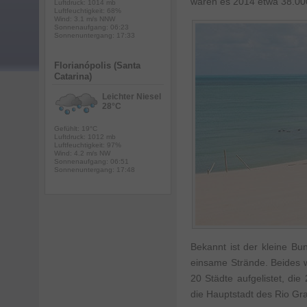
waren es 2014 etwa 38.00
Luftdruck: 1014 mb
Luftfeuchtigkeit: 68%
Wind: 3.1 m/s NNW
Sonnenaufgang: 06:23
Sonnenuntergang: 17:33
Florianópolis (Santa
Catarina)
Leichter Niesel
28°C
Gefühlt: 19°C
Luftdruck: 1012 mb
Luftfeuchtigkeit: 97%
Wind: 4.2 m/s NW
Sonnenaufgang: 06:51
Sonnenuntergang: 17:48
Bekannt ist der kleine B
einsame Strände. Beides wi
20 Städte aufgelistet, die
die Hauptstadt des Rio Gr