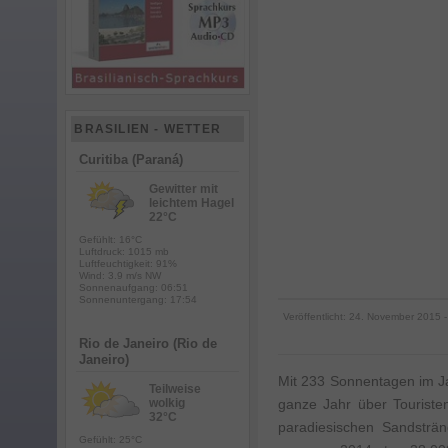
BRASILIEN - WETTER
Curitiba (Paraná)
Gewitter mit
leichtem Hagel
22°C
Gefühlt: 16°C
Luftdruck: 1015 mb
Luftfeuchtigkeit: 91%
Wind: 3.9 m/s NW
Sonnenaufgang: 06:51
Sonnenuntergang: 17:54
Veröffentlicht:
24. November 2015
-
Rio de Janeiro (Rio de
Janeiro)
Mit 233 Sonnentagen im Ja
Teilweise
wolkig
ganze Jahr über Touriste
32°C
paradiesischen Sandsträ
Gefühlt: 25°C