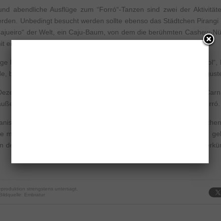
nd abendliche Ausflüge zum “Forró“-Tanzen sind zwei der Aktivität
den. Unbedingt besucht werden sollte ebenso das Städtchen Pirangi 
 “Cajueiro“ der Welt, ein Caju-Baum, von dem die berühmten Cashew-
it einem halben Kilometer angegeben.
altige Küche Natals. Vorgeschlagen werden Gerichte mit „Carne de sol“, 
, begleitet von frittiertem Maniok sowie Fische, Krabben und Langust
ezembers wartet die Stadt mit einem animierten Fest auf, dem “Carna
 außerhalb der Faschingszeit, mit Partys, Musik und jeder Menge Forró.
ianischen Tourismusministeriums haben 2014 etwa 38.000 Mensche
ie meisten von ihnen (62 Prozent) sind zu einem Erholungsurlaub g
on der Gastfreundschaft begeistert und 92 Prozent haben den Unterkü
produktion strengstens untersagt.
 Bildquelle: Embratur