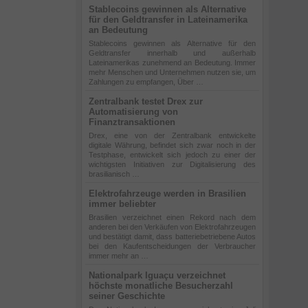
Stablecoins gewinnen als Alternative
für den Geldtransfer in Lateinamerika
an Bedeutung
Stablecoins gewinnen als Alternative für den
Geldtransfer innerhalb und außerhalb
Lateinamerikas zunehmend an Bedeutung. Immer
mehr Menschen und Unternehmen nutzen sie, um
Zahlungen zu empfangen, Über …
Zentralbank testet Drex zur
Automatisierung von
Finanztransaktionen
Drex, eine von der Zentralbank entwickelte
digitale Währung, befindet sich zwar noch in der
Testphase, entwickelt sich jedoch zu einer der
wichtigsten Initiativen zur Digitalisierung des
brasilianisch …
Elektrofahrzeuge werden in Brasilien
immer beliebter
Brasilien verzeichnet einen Rekord nach dem
anderen bei den Verkäufen von Elektrofahrzeugen
und bestätigt damit, dass batteriebetriebene Autos
bei den Kaufentscheidungen der Verbraucher
immer mehr an …
Nationalpark Iguaçu verzeichnet
höchste monatliche Besucherzahl
seiner Geschichte