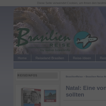
Diese Seite verwendet Cookies, um Ihnen den bestmög
Home
Reiseland Brasilien
Reise-Ideen
Rei
REISEINFOS
BrasilienReise
»
Brasilien Reise-
Natal: Eine vo
sollten