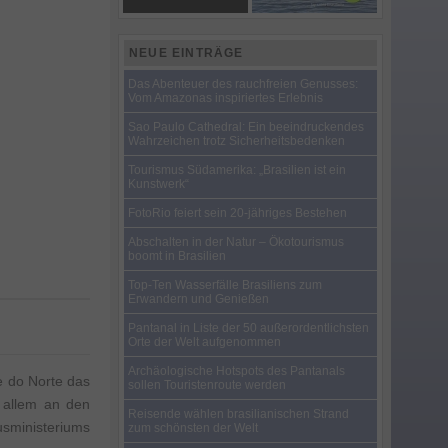
NEUE EINTRÄGE
Das Abenteuer des rauchfreien Genusses:
Vom Amazonas inspiriertes Erlebnis
Sao Paulo Cathedral: Ein beeindruckendes
Wahrzeichen trotz Sicherheitsbedenken
Tourismus Südamerika: „Brasilien ist ein
Kunstwerk“
FotoRio feiert sein 20-jähriges Bestehen
Abschalten in der Natur – Ökotourismus
boomt in Brasilien
Top-Ten Wasserfälle Brasiliens zum
Erwandern und Genießen
Pantanal in Liste der 50 außerordentlichsten
Orte der Welt aufgenommen
Archäologische Hotspots des Pantanals
e do Norte das
sollen Touristenroute werden
r allem an den
Reisende wählen brasilianischen Strand
sministeriums
zum schönsten der Welt