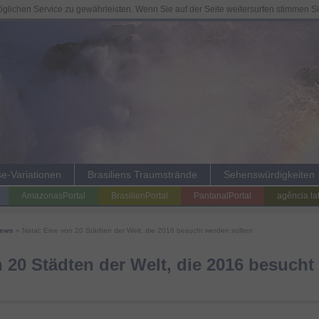
lichen Service zu gewährleisten. Wenn Sie auf der Seite weitersurfen stimmen S
se-Variationen
Brasiliens Traumstrände
Sehenswürdigkeiten
AmazonasPortal
BrasilienPortal
PantanalPortal
agência la
News
» Natal: Eine von 20 Städten der Welt, die 2016 besucht werden sollten
n 20 Städten der Welt, die 2016 besuch