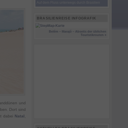
Auf dem Fluss unterwegs durch Brasilien
BRASILIENREISE INFOGRAFIK
Belém – Marajó – Abseits der üblichen
Touristikrouten »
 Sanddünen und
ben. Dort sind
st dabei
Natal
,