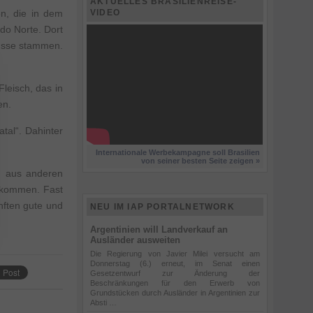
AKTUELLES BRASILIENREISE-
en, die in dem
VIDEO
do Norte. Dort
Nüsse stammen.
Fleisch, das in
en.
tal“. Dahinter
Internationale Werbekampagne soll Brasilien
von seiner besten Seite zeigen »
n aus anderen
ekommen. Fast
nften gute und
NEU IM IAP PORTALNETWORK
Argentinien will Landverkauf an
Ausländer ausweiten
Die Regierung von Javier Milei versucht am
Donnerstag (6.) erneut, im Senat einen
Gesetzentwurf zur Änderung der
Beschränkungen für den Erwerb von
Grundstücken durch Ausländer in Argentinien zur
Absti …