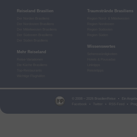
Reiseland Brasilien
Traumstrände Brasiliens
Der Norden Brasiliens
Region Nord- & Mittelwesten
Der Nordosten Brasiliens
Region Nordosten
Der Mittelwesten Brasiliens
Region Südosten
Der Südosten Brasiliens
Region Süden
Der Süden Brasiliens
Wissenswertes
Mehr Reiseland
Sehenswürdigkeiten
Reise-Variationen
Hotels & Pousadas
Die Küche Brasiliens
Linktipps
Top-Restaurants
Reistetipps
Wichtige Flughäfen
© 2008 – 2026 BrasilienReise
•
Ein Angeb
Facebook
•
Twitter
•
RSS-Feed
•
Prog