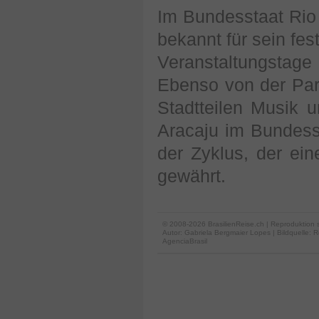
Im Bundesstaat Rio
bekannt für sein fe
Veranstaltungstag
Ebenso von der Part
Stadtteilen Musik u
Aracaju im Bundesst
der Zyklus, der ein
gewährt.
© 2008-2026 BrasilienReise.ch | Reproduktion 
Autor:
Gabriela Bergmaier Lopes
| Bildquelle: 
AgenciaBrasil