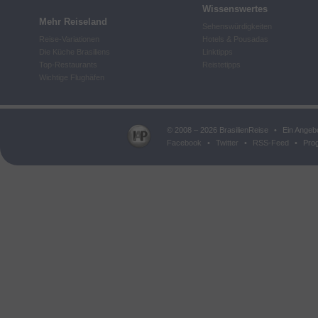
Wissenswertes
Mehr Reiseland
Sehenswürdigkeiten
Reise-Variationen
Hotels & Pousadas
Die Küche Brasiliens
Linktipps
Top-Restaurants
Reistetipps
Wichtige Flughäfen
© 2008 – 2026 BrasilienReise
•
Ein Angeb
Facebook
•
Twitter
•
RSS-Feed
•
Prog