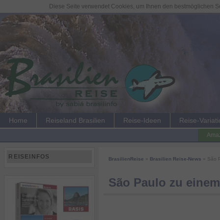
Diese Seite verwendet Cookies, um Ihnen den bestmöglichen Ser
Home
Reiseland Brasilien
Reise-Ideen
Reise-Variat
Amaz
REISEINFOS
BrasilienReise
»
Brasilien Reise-News
» São P
São Paulo zu einem 