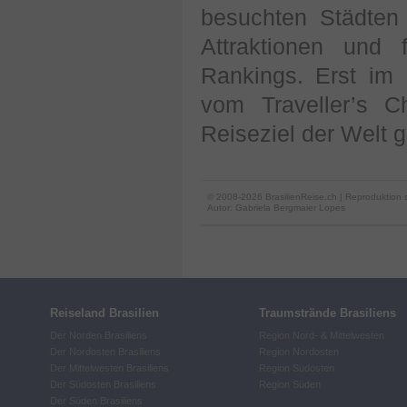
besuchten Städten 
Attraktionen und
Rankings. Erst im
vom Traveller’s C
Reiseziel der Welt g
© 2008-2026 BrasilienReise.ch | Reproduktion 
Autor:
Gabriela Bergmaier Lopes
Reiseland Brasilien
Traumstrände Brasiliens
Der Norden Brasiliens
Region Nord- & Mittelwesten
Der Nordosten Brasiliens
Region Nordosten
Der Mittelwesten Brasiliens
Region Südosten
Der Südosten Brasiliens
Region Süden
Der Süden Brasiliens