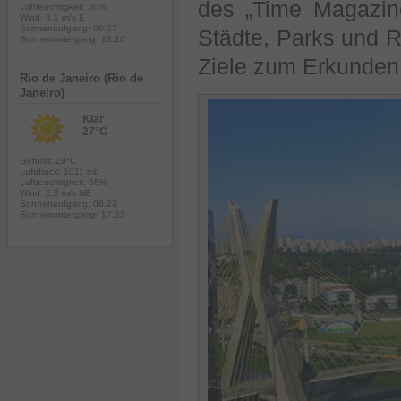
des „Time Magazin
Luftfeuchtigkeit: 30%
Wind: 3.1 m/s E
Sonnenaufgang: 06:27
Städte, Parks und 
Sonnenuntergang: 18:10
Ziele zum Erkunden 
Rio de Janeiro (Rio de
Janeiro)
Klar
27°C
Gefühlt: 29°C
Luftdruck: 1011 mb
Luftfeuchtigkeit: 56%
Wind: 2.2 m/s NE
Sonnenaufgang: 06:23
Sonnenuntergang: 17:33