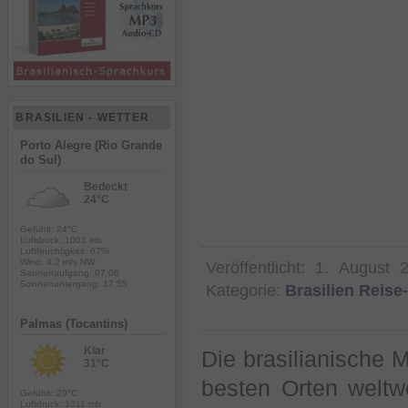
BRASILIEN - WETTER
Porto Alegre (Rio Grande
do Sul)
Bedeckt
24°C
Gefühlt: 24°C
Luftdruck: 1001 mb
Luftfeuchtigkeit: 67%
Wind: 4.2 m/s NW
Veröffentlicht:
1. August 
Sonnenaufgang: 07:06
Sonnenuntergang: 17:55
Kategorie:
Brasilien Reis
Palmas (Tocantins)
Klar
Die brasilianische
31°C
besten Orten weltw
Gefühlt: 29°C
Luftdruck: 1011 mb