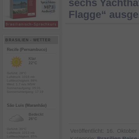
sechs Yachthä
Flagge“ ausge
BRASILIEN - WETTER
Recife (Pernambuco)
Klar
22°C
Gefühlt: 28°C
Luftdruck: 1016 mb
Luftfeuchtigkeit: 88%
Wind: 1.7 m/s WSW
Sonnenaufgang: 05:31
Sonnenuntergang: 17:19
São Luis (Maranhão)
Bedeckt
26°C
Gefühlt: 30°C
Veröffentlicht:
16. Oktober
Luftdruck: 1013 mb
Luftfeuchtigkeit: 85%
Kategorie:
Brasilien Reis