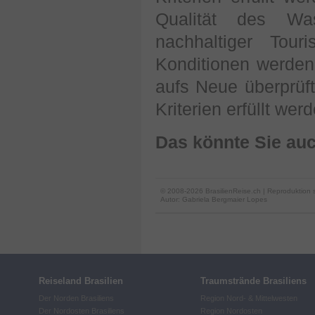
Qualität des Was
nachhaltiger Tou
Konditionen werden 
aufs Neue überprüft
Kriterien erfüllt wer
Das könnte Sie auc
© 2008-2026 BrasilienReise.ch | Reproduktion 
Autor:
Gabriela Bergmaier Lopes
Reiseland Brasilien
Traumstrände Brasiliens
Der Norden Brasiliens
Region Nord- & Mittelwesten
Der Nordosten Brasiliens
Region Nordosten