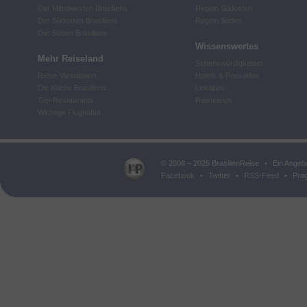
Der Mittelwesten Brasiliens
Region Südosten
Der Südosten Brasiliens
Region Süden
Der Süden Brasiliens
Wissenswertes
Mehr Reiseland
Sehenswürdigkeiten
Reise-Variationen
Hotels & Pousadas
Die Küche Brasiliens
Linktipps
Top-Restaurants
Reistetipps
Wichtige Flughäfen
© 2008 – 2026 BrasilienReise
•
Ein Angeb
Facebook
•
Twitter
•
RSS-Feed
•
Prog