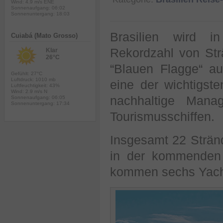
Wind: 4.9 m/s ENE
Sonnenaufgang: 06:02
Sonnenuntergang: 18:03
Brasilien wird 
Cuiabá (Mato Grosso)
Rekordzahl von Str
Klar
26°C
“Blauen Flagge“ au
Gefühlt: 27°C
Luftdruck: 1010 mb
eine der wichtigst
Luftfeuchtigkeit: 43%
Wind: 2.9 m/s N
nachhaltige Mana
Sonnenaufgang: 06:05
Sonnenuntergang: 17:34
Tourismusschiffen.
Insgesamt 22 Strä
in der kommenden 
kommen sechs Yach