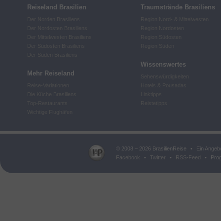
Reiseland Brasilien
Traumstrände Brasiliens
Der Norden Brasiliens
Region Nord- & Mittelwesten
Der Nordosten Brasiliens
Region Nordosten
Der Mittelwesten Brasiliens
Region Südosten
Der Südosten Brasiliens
Region Süden
Der Süden Brasiliens
Wissenswertes
Mehr Reiseland
Sehenswürdigkeiten
Reise-Variationen
Hotels & Pousadas
Die Küche Brasiliens
Linktipps
Top-Restaurants
Reistetipps
Wichtige Flughäfen
© 2008 – 2026 BrasilienReise
•
Ein Angeb
Facebook
•
Twitter
•
RSS-Feed
•
Prog