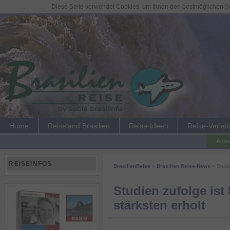
Diese Seite verwendet Cookies, um Ihnen den bestmöglichen Ser
Home
Reiseland Brasilien
Reise-Ideen
Reise-Variat
Amaz
REISEINFOS
BrasilienReise
»
Brasilien Reise-News
» Studie
Studien zufolge ist
stärksten erholt