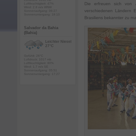
Die erfreuen sich von 
Luftfeuchtigkeit: 47%
Wind: 2.8 m/s WNW
verschiedenen Ländern Eu
Sonnenaufgang: 06:27
Sonnenuntergang: 18:10
Brasiliens bekannter zu m
Salvador da Bahia
(Bahia)
Leichter Niesel
27°C
Gefühlt: 26°C
Luftdruck: 1017 mb
Luftfeuchtigkeit: 80%
Wind: 1.7 m/s SE
Sonnenaufgang: 05:51
Sonnenuntergang: 17:27