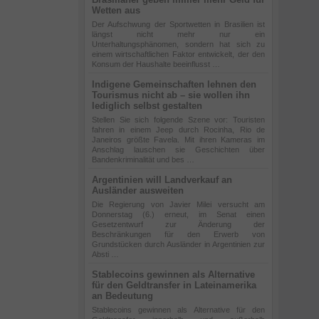
Wetten aus
Der Aufschwung der Sportwetten in Brasilien ist
längst nicht mehr nur ein
Unterhaltungsphänomen, sondern hat sich zu
einem wirtschaftlichen Faktor entwickelt, der den
Konsum der Haushalte beeinflusst …
Indigene Gemeinschaften lehnen den
Tourismus nicht ab – sie wollen ihn
lediglich selbst gestalten
Stellen Sie sich folgende Szene vor: Touristen
fahren in einem Jeep durch Rocinha, Rio de
Janeiros größte Favela. Mit ihren Kameras im
Anschlag lauschen sie Geschichten über
Bandenkriminalität und bes …
Argentinien will Landverkauf an
Ausländer ausweiten
Die Regierung von Javier Milei versucht am
Donnerstag (6.) erneut, im Senat einen
Gesetzentwurf zur Änderung der
Beschränkungen für den Erwerb von
Grundstücken durch Ausländer in Argentinien zur
Absti …
Stablecoins gewinnen als Alternative
für den Geldtransfer in Lateinamerika
an Bedeutung
Stablecoins gewinnen als Alternative für den