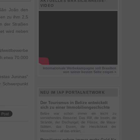
AKTUELLES BRASILIENREISE-
VIDEO
 São João den
den zu ihm 2,5
en der Straßen
tet wird neben
nzlwettbewerbe
ch etwa 70.000
Internationale Werbekampagne soll Brasilien
von seiner besten Seite zeigen »
estas Juninas“
r Schwerpunkt
NEU IM IAP PORTALNETWORK
Der Tourismus in Belize entwickelt
sich zu einer Immobiliengeschichte
Belize war schon immer ein leicht zu
verstehendes Reiseziel. Das Riff, die Inseln, die
Strände, der Dschungel, die Flüsse, die Maya-
Stätten, das Essen, die Herzlichkeit der
Menschen – all das erklärt, …
Brasilianer geben immer mehr Geld für