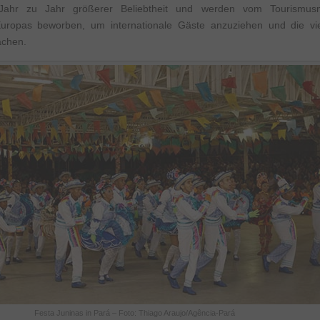
Jahr zu Jahr größerer Beliebtheit und werden vom Tourismusmi
ropas beworben, um internationale Gäste anzuziehen und die vielf
achen.
Festa Juninas in Pará – Foto: Thiago Araujo/Agência-Pará