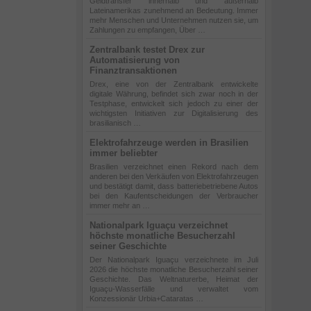
Geldtransfer innerhalb und außerhalb
Lateinamerikas zunehmend an Bedeutung. Immer
mehr Menschen und Unternehmen nutzen sie, um
Zahlungen zu empfangen, Über …
Zentralbank testet Drex zur
Automatisierung von
Finanztransaktionen
Drex, eine von der Zentralbank entwickelte
digitale Währung, befindet sich zwar noch in der
Testphase, entwickelt sich jedoch zu einer der
wichtigsten Initiativen zur Digitalisierung des
brasilianisch …
Elektrofahrzeuge werden in Brasilien
immer beliebter
Brasilien verzeichnet einen Rekord nach dem
anderen bei den Verkäufen von Elektrofahrzeugen
und bestätigt damit, dass batteriebetriebene Autos
bei den Kaufentscheidungen der Verbraucher
immer mehr an …
Nationalpark Iguaçu verzeichnet
höchste monatliche Besucherzahl
seiner Geschichte
Der Nationalpark Iguaçu verzeichnete im Juli
2026 die höchste monatliche Besucherzahl seiner
Geschichte. Das Weltnaturerbe, Heimat der
Iguaçu-Wasserfälle und verwaltet vom
Konzessionär Urbia+Cataratas …