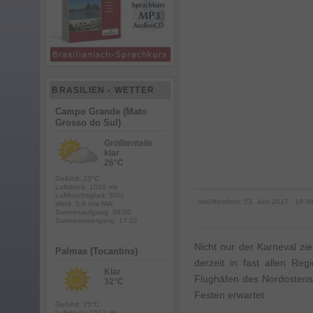
BRASILIEN - WETTER
Campo Grande (Mato
Grosso do Sul)
Größtenteils
klar
26°C
Gefühlt: 23°C
Luftdruck: 1010 mb
Luftfeuchtigkeit: 50%
Veröffentlicht:
23. Juni 2017
- 19:38
Wind: 5.6 m/s NW
Sonnenaufgang: 06:05
Sonnenuntergang: 17:22
Nicht nur der Karneval zi
Palmas (Tocantins)
derzeit in fast allen Re
Klar
Flughäfen des Nordostens 
32°C
Festen erwartet.
Gefühlt: 25°C
Luftdruck: 1012 mb