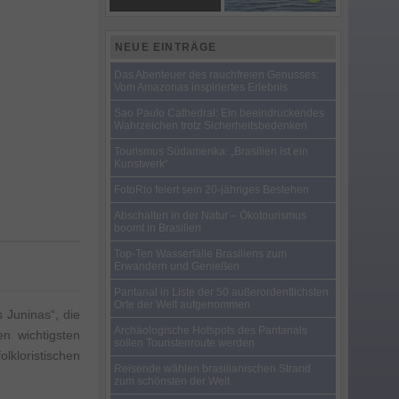
NEUE EINTRÄGE
Das Abenteuer des rauchfreien Genusses:
Vom Amazonas inspiriertes Erlebnis
Sao Paulo Cathedral: Ein beeindruckendes
Wahrzeichen trotz Sicherheitsbedenken
Tourismus Südamerika: „Brasilien ist ein
Kunstwerk“
FotoRio feiert sein 20-jähriges Bestehen
Abschalten in der Natur – Ökotourismus
boomt in Brasilien
Top-Ten Wasserfälle Brasiliens zum
Erwandern und Genießen
Pantanal in Liste der 50 außerordentlichsten
Orte der Welt aufgenommen
 Juninas“, die
Archäologische Hotspots des Pantanals
n wichtigsten
sollen Touristenroute werden
lkloristischen
Reisende wählen brasilianischen Strand
zum schönsten der Welt