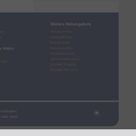
Weitere Webangebote
ews
BrasilienPortal
ts
PantanalPortal
BrasilienLinks
e Intern
Karneval in Rio
Hispaniola News
agência latina press
ungen
brasilien Magazin
Brasilien WM 2014
vorbehalten.
x oder höher