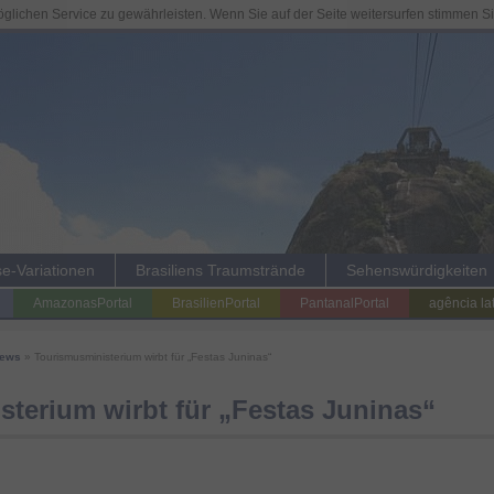
lichen Service zu gewährleisten. Wenn Sie auf der Seite weitersurfen stimmen S
se-Variationen
Brasiliens Traumstrände
Sehenswürdigkeiten
AmazonasPortal
BrasilienPortal
PantanalPortal
agência la
News
» Tourismusministerium wirbt für „Festas Juninas“
terium wirbt für „Festas Juninas“