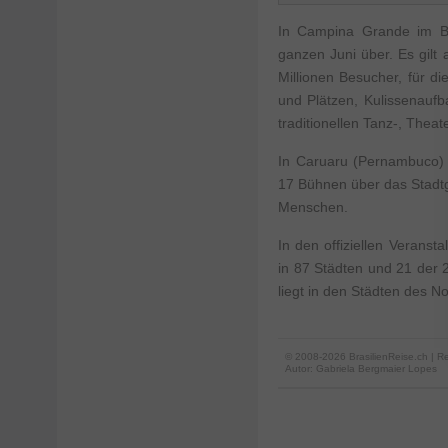
In Campina Grande im Bun
ganzen Juni über. Es gilt 
Millionen Besucher, für d
und Plätzen, Kulissenauf
traditionellen Tanz-, Thea
In Caruaru (Pernambuco) s
17 Bühnen über das Stadtg
Menschen.
In den offiziellen Verans
in 87 Städten und 21 der
liegt in den Städten des No
© 2008-2026 BrasilienReise.ch | Re
Autor:
Gabriela Bergmaier Lopes