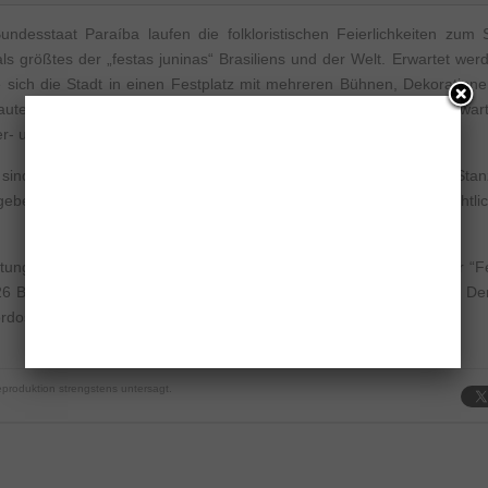
desstaat Paraíba laufen die folkloristischen Feierlichkeiten zum
als größtes der „festas juninas“ Brasiliens und der Welt. Erwartet wer
ie sich die Stadt in einen Festplatz mit mehreren Bühnen, Dekoration
bauten und einem umfangreichen Programm vorbereitet hat. Aufgewar
ter- und Musikdarbietungen ebenso mit typischen Gerichten.
ind für die Liveauftritte diverser Bands, Tanzvorführungen und Sta
ebeit verteilt worden. Vor der Hauptbühne tummeln sich dabei nächtli
taltungskalender des Tourismusministeriums sind dieses Jahr 96 der “F
 26 Bundesstaaten Brasiliens aufgenommen und beworben worden. De
rdostens Brasiliens.
produktion strengstens untersagt.