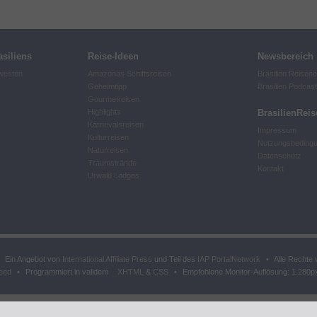
siliens
Reise-Ideen
Newsbereich
lwesten
Amazonas Schiffsreisen
Brasilien Reisen
Geheimtipp
Brasilien Podcas
Gourmetreisen
Highlights
BrasilienReis
Karnevalsreisen
Impressum
Kulturreisen
Nutzungsbeding
Naturreisen
Datenschutz
Traumstrände
Kontakt
Urwald Lodges
Ein Angebot von
International Affiliate Press
und Teil des
IAP PortalNetwork
•
Alle Rechte 
eed
•
Programmiert in validem
XHTML
&
CSS
•
Empfohlene Monitor-Auflösung: 1.280p