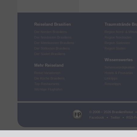
Reiseland Brasilien
Traumstrände Bra
Der Norden Brasiliens
Region Nord- & Mitte
Der Nordosten Brasiliens
Region Nordosten
Der Mittelwesten Brasiliens
Region Südosten
Der Südosten Brasiliens
Region Süden
Der Süden Brasiliens
Wissenswertes
Mehr Reiseland
Sehenswürdigkeiten
Reise-Variationen
Hotels & Pousadas
Die Küche Brasiliens
Linktipps
Top-Restaurants
Reistetipps
Wichtige Flughäfen
© 2008 – 2026 BrasilienReise
•
Facebook
•
Twitter
•
RSS-F