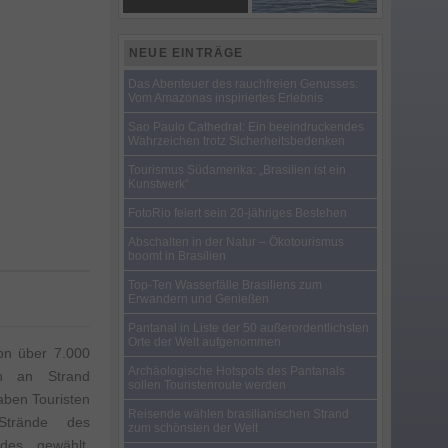
NEUE EINTRÄGE
Das Abenteuer des rauchfreien Genusses:
Vom Amazonas inspiriertes Erlebnis
Sao Paulo Cathedral: Ein beeindruckendes
Wahrzeichen trotz Sicherheitsbedenken
Tourismus Südamerika: „Brasilien ist ein
Kunstwerk“
FotoRio feiert sein 20-jähriges Bestehen
Abschalten in der Natur – Ökotourismus
boomt in Brasilien
Top-Ten Wasserfälle Brasiliens zum
Erwandern und Genießen
Pantanal in Liste der 50 außerordentlichsten
Orte der Welt aufgenommen
on über 7.000
Archäologische Hotspots des Pantanals
en an Strand
sollen Touristenroute werden
haben Touristen
Reisende wählen brasilianischen Strand
Strände des
zum schönsten der Welt
des gewählt.