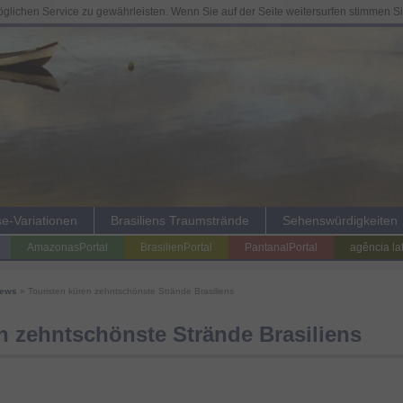
lichen Service zu gewährleisten. Wenn Sie auf der Seite weitersurfen stimmen S
se-Variationen
Brasiliens Traumstrände
Sehenswürdigkeiten
AmazonasPortal
BrasilienPortal
PantanalPortal
agência la
News
» Touristen küren zehntschönste Strände Brasiliens
n zehntschönste Strände Brasiliens