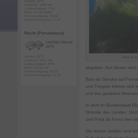
Gefühlt: 22°C
Luftdruck: 1009 mb
Luftfeuchtigkeit: 77%
Wind: 4.9 m/s NNW
Sonnenaufgang: 06:04
Sonnenuntergang: 17:23
Recife (Pernambuco)
Leichter Niesel
24°C
Gefühlt: 28°C
Baía do S
Luftdruck: 1017 mb
Luftfeuchtigkeit: 89%
abgeben. Aus diesen wird d
Wind: 1.8 m/s SE
Sonnenaufgang: 05:31
Sonnenuntergang: 17:19
Baía do Sancho auf Ferna
und Treppen lohnen sich j
und das glasklare Meeresw
In dem im Bundesstaat Rio
Strände des Landes. Dort 
und Praia do Forno den vi
Die letzten beiden sind e