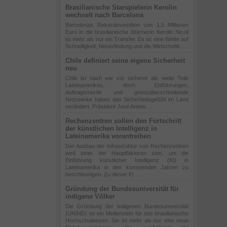
Brasilianische Starspielerin Kerolin
wechselt nach Barcelona
Barcelonas Rekordinvestition von 1,5 Millionen
Euro in die brasilianische Stürmerin Kerolin Nicoli
ist mehr als nur ein Transfer. Es ist eine Wette auf
Schnelligkeit, Neuerfindung und die Wirtschaftli …
Chile definiert seine eigene Sicherheit
neu
Chile ist nach wie vor sicherer als weite Teile
Lateinamerikas, doch Entführungen,
Auftragsmorde und grenzüberschreitende
Netzwerke haben das Sicherheitsgefühl im Land
verändert. Präsident José Antoni …
Rechenzentren sollen den Fortschritt
der künstlichen Intelligenz in
Lateinamerika vorantreiben
Der Ausbau der Infrastruktur von Rechenzentren
wird einer der Hauptfaktoren sein, um die
Einführung künstlicher Intelligenz (KI) in
Lateinamerika in den kommenden Jahren zu
beschleunigen. Zu dieser Ei …
Gründung der Bundesuniversität für
indigene Völker
Die Gründung der Indigenen Bundesuniversität
(UNIND) ist ein Meilenstein für das brasilianische
Hochschulwesen. Sie ist mehr als nur eine neue