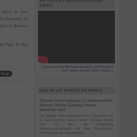
AKTUELLES BRASILIENREISE-
VIDEO
be kann zu ihm
do Arpoador in
n Morro Branco
de Pipa in Rio
Internationale Werbekampagne soll Brasilien
von seiner besten Seite zeigen »
NEU IM IAP PORTALNETWORK
Digitale Unterhaltung in Lateinamerika:
Warum Online-Gaming immer
beliebter wird
Die digitale Unterhaltungsbranche entwickelt sich
in Lateinamerika rasant weiter. Gründe hierfür
sind vor allem die verbesserte
Internetverbindungen, die hohe Smartphone-
Nutzung und die technikaffine …