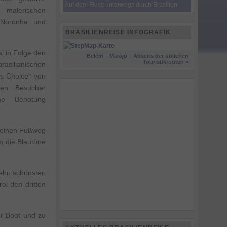
Auf dem Fluss unterwegs durch Brasilien
 malerischen
 Noronha und
BRASILIENREISE INFOGRAFIK
l in Folge den
Belém – Marajó – Abseits der üblichen
Touristikrouten »
rasilianischen
rs Choice“ von
nen Besucher
ne Benotung
r einen Fußweg
m die Blautöne
zehn schönsten
ol den dritten
er Boot und zu