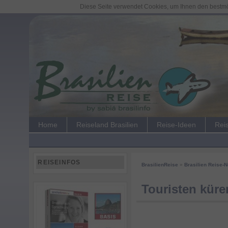
Diese Seite verwendet Cookies, um Ihnen den bestmög
Home
Reiseland Brasilien
Reise-Ideen
Rei
REISEINFOS
BrasilienReise
»
Brasilien Reise-
Touristen küre