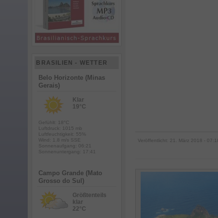
BRASILIEN - WETTER
Belo Horizonte (Minas
Gerais)
Klar
19°C
Gefühlt: 18°C
Luftdruck: 1015 mb
Luftfeuchtigkeit: 55%
Wind: 1.8 m/s SSE
Veröffentlicht:
21. März 2018
- 07:1
Sonnenaufgang: 06:21
Sonnenuntergang: 17:41
Campo Grande (Mato
Grosso do Sul)
Größtenteils
klar
22°C