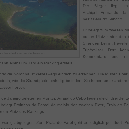
Der Sieger liegt im
Archipel Fernando de
heißt Baía do Sancho.
Er belegt zum zweiten Ma
ersten Platz unter den b
Stränden beim „Travelle
TripAdvisor. Dort kön
ancho – Foto: whynu/Fotolia.com
Kommentare und ei
ann einmal im Jahr ein Ranking erstellt.
ndo de Noronha ist keineswegs einfach zu erreichen. Die Mühen übe
edoch, wie die Strandgäste einhellig befinden. Sie heben unter andere
asser hervor.
 de Janeiro gelegenen Munizip Arraial do Cabo liegen gleich drei der 
belegt Prainhas do Pontal do Atalaia den zweiten Platz, Praia do Far
erten Platz des Rankings.
in wenig abgelegen. Zum Praia do Farol geht es lediglich per Boot. P