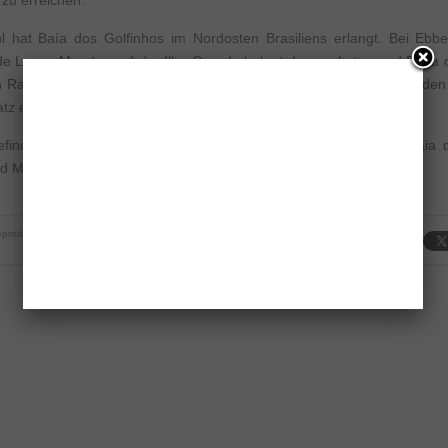
 zu erreichen.
hl hat Baía dos Golfinhos im Nordosten Brasiliens erlangt. Bei Eb
de Lopes Mendes auf der Ilha Grande belegt den sechsten und Praia 
en Rang. Steile Klippen und eine herausragende Landschaft haben de
atz eingebracht.
findet sich der neuntplatzierte, der Praia de Antunes und in Praia 
 Madeiro, der als zehntschönster Brasiliens gilt.
produktion strengstens untersagt.