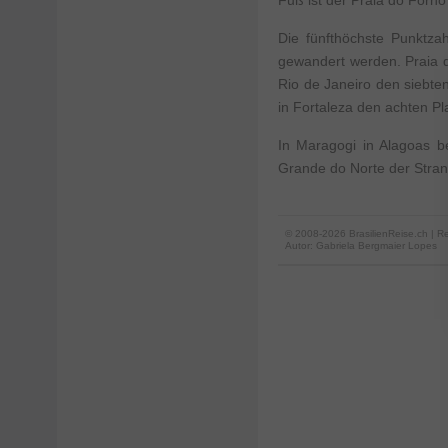
Fuß ist der Praia do Forno
Die fünfthöchste Punktza
gewandert werden. Praia 
Rio de Janeiro den siebt
in Fortaleza den achten Pl
In Maragogi in Alagoas be
Grande do Norte der Strand
© 2008-2026 BrasilienReise.ch | Re
Autor:
Gabriela Bergmaier Lopes