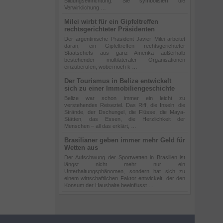
Bildungseinrichtung: Sie symbolisiert die
Verwirklichung …
Milei wirbt für ein Gipfeltreffen
rechtsgerichteter Präsidenten
Der argentinische Präsident Javier Milei arbeitet
daran, ein Gipfeltreffen rechtsgerichteter
Staatschefs aus ganz Amerika außerhalb
bestehender multilateraler Organisationen
einzuberufen, wobei noch k …
Der Tourismus in Belize entwickelt
sich zu einer Immobiliengeschichte
Belize war schon immer ein leicht zu
verstehendes Reiseziel. Das Riff, die Inseln, die
Strände, der Dschungel, die Flüsse, die Maya-
Stätten, das Essen, die Herzlichkeit der
Menschen – all das erklärt, …
Brasilianer geben immer mehr Geld für
Wetten aus
Der Aufschwung der Sportwetten in Brasilien ist
längst nicht mehr nur ein
Unterhaltungsphänomen, sondern hat sich zu
einem wirtschaftlichen Faktor entwickelt, der den
Konsum der Haushalte beeinflusst …