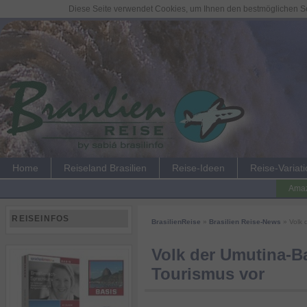
Diese Seite verwendet Cookies, um Ihnen den bestmöglichen Ser
Home
Reiseland Brasilien
Reise-Ideen
Reise-Variat
Amaz
REISEINFOS
BrasilienReise
»
Brasilien Reise-News
» Volk d
Volk der Umutina-Ba
Tourismus vor