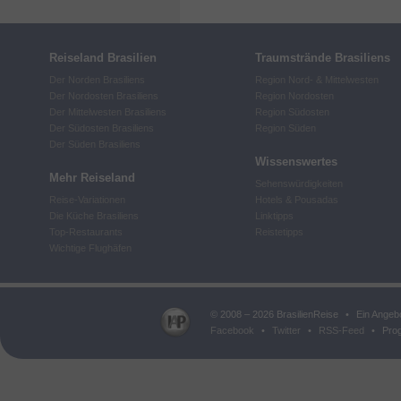
Reiseland Brasilien
Traumstrände Brasiliens
Der Norden Brasiliens
Region Nord- & Mittelwesten
Der Nordosten Brasiliens
Region Nordosten
Der Mittelwesten Brasiliens
Region Südosten
Der Südosten Brasiliens
Region Süden
Der Süden Brasiliens
Wissenswertes
Mehr Reiseland
Sehenswürdigkeiten
Reise-Variationen
Hotels & Pousadas
Die Küche Brasiliens
Linktipps
Top-Restaurants
Reistetipps
Wichtige Flughäfen
© 2008 – 2026 BrasilienReise
•
Ein Angeb
Facebook
•
Twitter
•
RSS-Feed
•
Prog