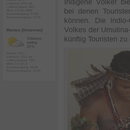
Indigene Völker bie
Luftdruck: 1011 mb
Luftfeuchtigkeit: 98%
bei denen Touriste
Wind: 4.2 m/s NNW
Sonnenaufgang: 07:06
Sonnenuntergang: 17:55
können. Die Indio
Volkes der Umutina-
Manaus (Amazonas)
künftig Touristen z
Teilweise
wolkig
33°C
Gefühlt: 34°C
Luftdruck: 1012 mb
Luftfeuchtigkeit: 73%
Wind: 3.1 m/s E
Sonnenaufgang: 06:06
Sonnenuntergang: 18:05