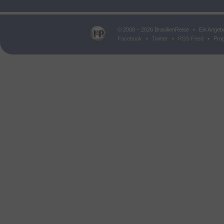
© 2008 – 2026 BrasilienReise
•
Ein Angeb
Facebook
•
Twitter
•
RSS-Feed
•
Prog