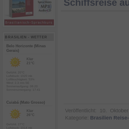
Schiffsreise 
BRASILIEN - WETTER
Belo Horizonte (Minas
Gerais)
Klar
21°C
Gefühlt: 20°C
Luftdruck: 1020 mb
Luftfeuchtigkeit: 53%
Wind: 2.3 m/s SE
Sonnenaufgang: 06:20
Sonnenuntergang: 17:41
Cuiabá (Mato Grosso)
Veröffentlicht:
10. Oktobe
Klar
26°C
Kategorie:
Brasilien Reise
Gefühlt: 27°C
Luftdruck: 1014 mb