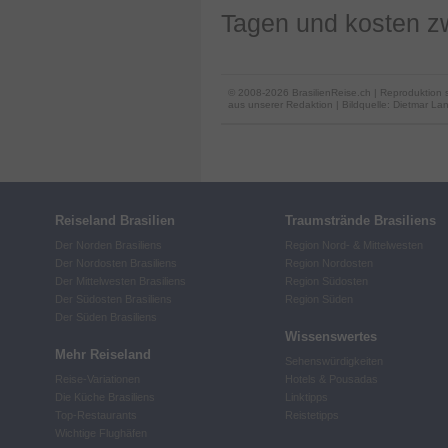
Tagen und kosten z
© 2008-2026 BrasilienReise.ch | Reproduktion 
aus unserer Redaktion
| Bildquelle: Dietmar La
Reiseland Brasilien
Traumstrände Brasiliens
Der Norden Brasiliens
Region Nord- & Mittelwesten
Der Nordosten Brasiliens
Region Nordosten
Der Mittelwesten Brasiliens
Region Südosten
Der Südosten Brasiliens
Region Süden
Der Süden Brasiliens
Wissenswertes
Mehr Reiseland
Sehenswürdigkeiten
Reise-Variationen
Hotels & Pousadas
Die Küche Brasiliens
Linktipps
Top-Restaurants
Reistetipps
Wichtige Flughäfen