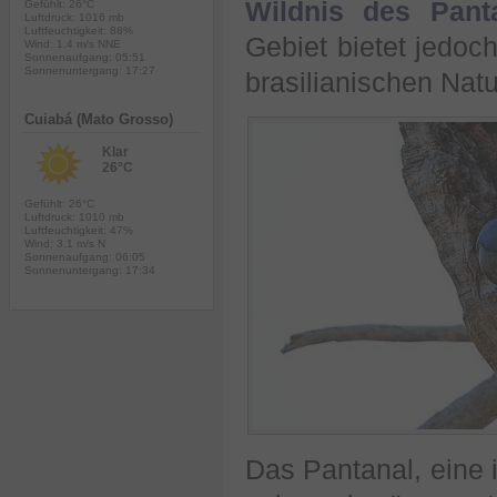
Wildnis des Pant
Gefühlt: 26°C
Luftdruck: 1016 mb
Luftfeuchtigkeit: 88%
Gebiet bietet jedoc
Wind: 1.4 m/s NNE
Sonnenaufgang: 05:51
Sonnenuntergang: 17:27
brasilianischen Natu
Cuiabá (Mato Grosso)
Klar
26°C
Gefühlt: 26°C
Luftdruck: 1010 mb
Luftfeuchtigkeit: 47%
Wind: 3.1 m/s N
Sonnenaufgang: 06:05
Sonnenuntergang: 17:34
Das Pantanal, eine 