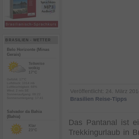
BRASILIEN - WETTER
Belo Horizonte (Minas
Gerais)
Teilweise
wolkig
17°C
Gefühlt: 17°C
Luftdruck: 1014 mb
Luftfeuchtigkeit: 68%
Veröffentlicht:
24. März 201
Wind: 2 m/s SE
Sonnenaufgang: 06:22
Brasilien Reise-Tipps
Sonnenuntergang: 17:41
Salvador da Bahia
(Bahia)
Das Pantanal ist ei
Klar
23°C
Trekkingurlaub in B