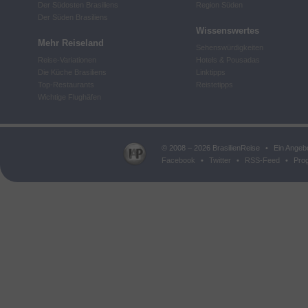
Der Südosten Brasiliens
Region Süden
Der Süden Brasiliens
Wissenswertes
Mehr Reiseland
Sehenswürdigkeiten
Reise-Variationen
Hotels & Pousadas
Die Küche Brasiliens
Linktipps
Top-Restaurants
Reistetipps
Wichtige Flughäfen
© 2008 – 2026 BrasilienReise
•
Ein Angeb
Facebook
•
Twitter
•
RSS-Feed
•
Prog