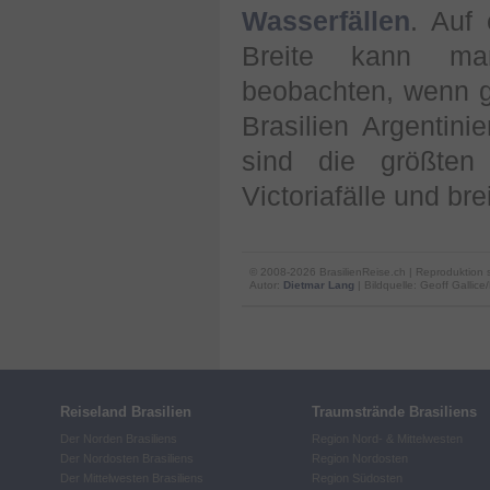
Wasserfällen
. Auf
Breite kann man
beobachten, wenn g
Brasilien Argentin
sind die größten
Victoriafälle und bre
© 2008-2026 BrasilienReise.ch | Reproduktion 
Autor:
Dietmar Lang
| Bildquelle: Geoff Gallice/
Reiseland Brasilien
Traumstrände Brasiliens
Der Norden Brasiliens
Region Nord- & Mittelwesten
Der Nordosten Brasiliens
Region Nordosten
Der Mittelwesten Brasiliens
Region Südosten