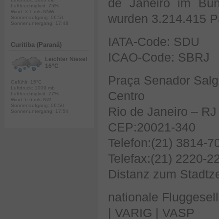
de Janeiro im Bun
Luftfeuchtigkeit: 75%
Wind: 3.1 m/s NNW
wurden 3.214.415 Pa
Sonnenaufgang: 06:51
Sonnenuntergang: 17:48
IATA-Code: SDU
Curitiba (Paraná)
ICAO-Code: SBRJ
Leichter Niesel
16°C
Praça Senador Salga
Gefühlt: 15°C
Luftdruck: 1009 mb
Centro
Luftfeuchtigkeit: 77%
Wind: 6.6 m/s NW
Sonnenaufgang: 06:50
Rio de Janeiro – RJ
Sonnenuntergang: 17:54
CEP:20021-340
Telefon:(21) 3814-7
Telefax:(21) 2220-2
Distanz zum Stadtz
nationale Fluggese
| VARIG | VASP