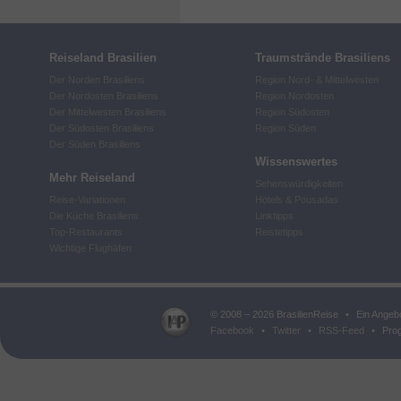
Reiseland Brasilien
Traumstrände Brasiliens
Der Norden Brasiliens
Region Nord- & Mittelwesten
Der Nordosten Brasiliens
Region Nordosten
Der Mittelwesten Brasiliens
Region Südosten
Der Südosten Brasiliens
Region Süden
Der Süden Brasiliens
Wissenswertes
Mehr Reiseland
Sehenswürdigkeiten
Reise-Variationen
Hotels & Pousadas
Die Küche Brasiliens
Linktipps
Top-Restaurants
Reistetipps
Wichtige Flughäfen
© 2008 – 2026 BrasilienReise
•
Ein Angeb
Facebook
•
Twitter
•
RSS-Feed
•
Prog