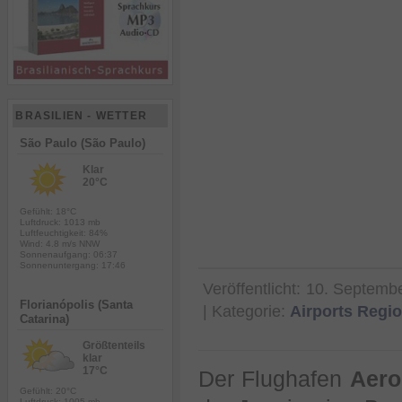
BRASILIEN - WETTER
São Paulo (São Paulo)
Klar
20°C
Gefühlt: 18°C
Luftdruck: 1013 mb
Luftfeuchtigkeit: 84%
Wind: 4.8 m/s NNW
Sonnenaufgang: 06:37
Sonnenuntergang: 17:46
Veröffentlicht:
10. Septemb
Florianópolis (Santa
| Kategorie:
Airports Regi
Catarina)
Größtenteils
klar
17°C
Der Flughafen
Aero
Gefühlt: 20°C
Luftdruck: 1005 mb