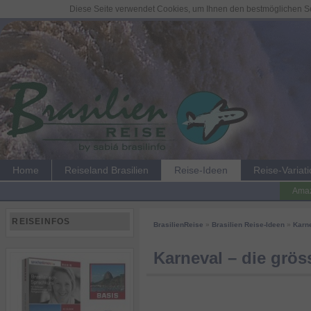
Diese Seite verwendet Cookies, um Ihnen den bestmöglichen Ser
Home
Reiseland Brasilien
Reise-Ideen
Reise-Variat
Amaz
REISEINFOS
BrasilienReise
»
Brasilien Reise-Ideen
»
Karn
Karneval – die grös