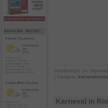
BRASILIEN - WETTER
Palmas (Tocantins)
Größtenteils
klar
35°C
Gefühlt: 24°C
Luftdruck: 1013 mb
Luftfeuchtigkeit: 45%
Wind: 2.7 m/s NE
Sonnenaufgang: 06:27
Veröffentlicht:
14. Septemb
Sonnenuntergang: 18:10
| Kategorie:
Karnevalsreis
Cuiabá (Mato Grosso)
Größtenteils
klar
37°C
Karneval in Ri
Gefühlt: 26°C
Luftdruck: 1011 mb
Luftfeuchtigkeit: 40%