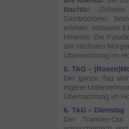
Bis Abends:
frei z
Nachts:
„Grösste
Sambódromo, Sekto
erleben. Inklusive Ei
Hinweis: Die Parad
am nächsten Morge
Übernachtung im Hot
5. TAG – (Rosen)M
Der ganze Tag ste
eigene Unternehmun
Übernachtung im Hot
6. TAG – Dienstag
Der Transfer-Out
wahrscheinlich ers