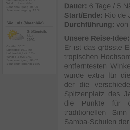
Wind: 4.1 m/s NNW
Dauer:
6 Tage / 5 N
Sonnenaufgang: 06:05
Sonnenuntergang: 17:34
Start/Ende:
Rio de 
Durchführung:
von 
São Luis (Maranhão)
Größtenteils
klar
Unsere Reise-Idee:
29°C
Er ist das grösste E
Gefühlt: 30°C
Luftdruck: 1013 mb
Luftfeuchtigkeit: 83%
tropischen Hochsom
Wind: 5.3 m/s ENE
Sonnenaufgang: 06:02
entferntesten Winke
Sonnenuntergang: 18:03
wurde extra für di
der die verschie
Spitzenplatz des Ja
die Punkte für d
traditionellen Si
Samba-Schulen der 