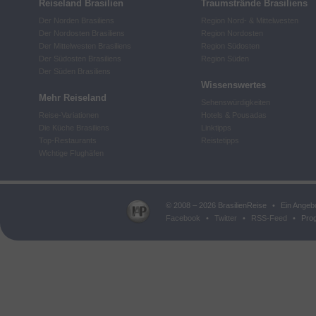
Reiseland Brasilien
Traumstrände Brasiliens
Der Norden Brasiliens
Region Nord- & Mittelwesten
Der Nordosten Brasiliens
Region Nordosten
Der Mittelwesten Brasiliens
Region Südosten
Der Südosten Brasiliens
Region Süden
Der Süden Brasiliens
Wissenswertes
Mehr Reiseland
Sehenswürdigkeiten
Reise-Variationen
Hotels & Pousadas
Die Küche Brasiliens
Linktipps
Top-Restaurants
Reistetipps
Wichtige Flughäfen
© 2008 – 2026 BrasilienReise
•
Ein Angeb
Facebook
•
Twitter
•
RSS-Feed
•
Prog