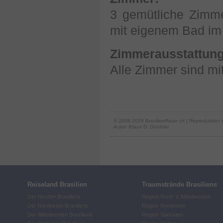
3 gemütliche Zimm
mit eigenem Bad i
Zimmerausstattung
Alle Zimmer sind mi
© 2008-2026 BrasilienReise.ch | Reproduktion 
Autor:
Klaus D. Günther
Reiseland Brasilien
Traumstrände Brasiliens
Der Norden Brasiliens
Region Nord- & Mittelwesten
Der Nordosten Brasiliens
Region Nordosten
Der Mittelwesten Brasiliens
Region Südosten