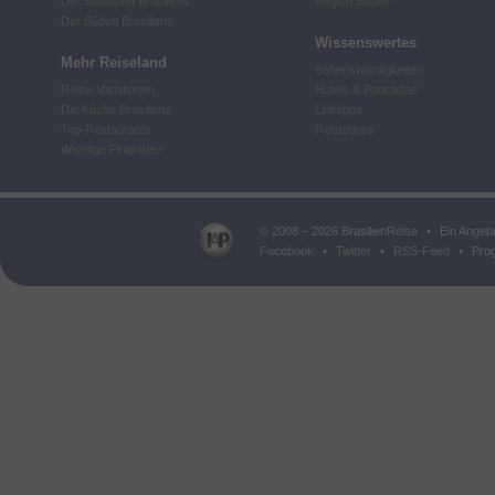
Der Südosten Brasiliens
Region Süden
Der Süden Brasiliens
Wissenswertes
Mehr Reiseland
Sehenswürdigkeiten
Reise-Variationen
Hotels & Pousadas
Die Küche Brasiliens
Linktipps
Top-Restaurants
Reistetipps
Wichtige Flughäfen
© 2008 – 2026 BrasilienReise
•
Ein Angeb
Facebook
•
Twitter
•
RSS-Feed
•
Prog