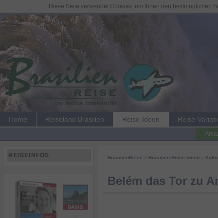
Diese Seite verwendet Cookies, um Ihnen den bestmöglichen Ser
Home
Reiseland Brasilien
Reise-Ideen
Reise-Variat
Amaz
REISEINFOS
BrasilienReise
»
Brasilien Reise-Ideen
»
Kultu
Belém das Tor zu 