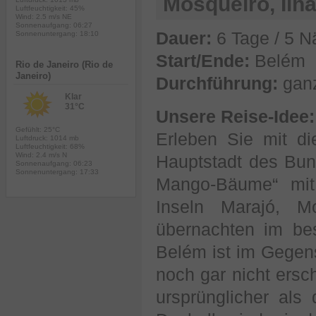
Mosqueiro, Ilh
Luftfeuchtigkeit: 45%
Wind: 2.5 m/s NE
Sonnenaufgang: 06:27
Dauer:
6 Tage / 5 N
Sonnenuntergang: 18:10
Start/Ende:
Belém
Rio de Janeiro (Rio de
Janeiro)
Durchführung:
ganz
Klar
31°C
Unsere Reise-Idee:
Gefühlt: 25°C
Erleben Sie mit d
Luftdruck: 1014 mb
Luftfeuchtigkeit: 68%
Wind: 2.4 m/s N
Hauptstadt des Bun
Sonnenaufgang: 06:23
Sonnenuntergang: 17:33
Mango-Bäume“ mit 
Inseln Marajó, M
übernachten im be
Belém ist im Gegen
noch gar nicht ersc
ursprünglicher al