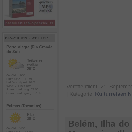
BRASILIEN - WETTER
Porto Alegre (Rio Grande
do Sul)
Teilweise
wolkig
26°C
Gefühlt: 19°C
Luftdruck: 1011 mb
Luftfeuchtigkeit: 98%
Veröffentlicht:
21. Septemb
Wind: 2.4 m/s NW
Sonnenaufgang: 07:06
| Kategorie:
Kulturreisen
N
Sonnenuntergang: 17:55
Palmas (Tocantins)
Klar
35°C
Belém, Ilha do
Gefühlt: 24°C
Luftdruck: 1013 mb