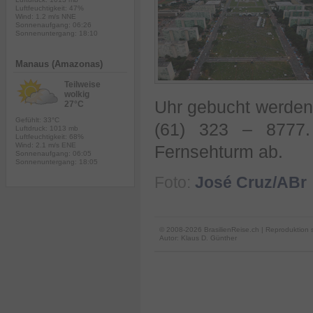
Luftfeuchtigkeit: 47%
Wind: 1.2 m/s NNE
Sonnenaufgang: 06:26
Sonnenuntergang: 18:10
Manaus (Amazonas)
Teilweise
wolkig
Uhr gebucht werden
27°C
Gefühlt: 33°C
(61) 323 – 8777
Luftdruck: 1013 mb
Luftfeuchtigkeit: 68%
Wind: 2.1 m/s ENE
Fernsehturm ab.
Sonnenaufgang: 06:05
Sonnenuntergang: 18:05
Foto:
José Cruz/ABr
© 2008-2026 BrasilienReise.ch | Reproduktion 
Autor:
Klaus D. Günther