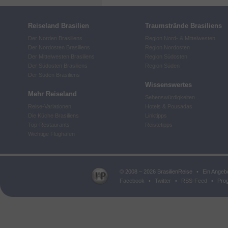
Reiseland Brasilien
Traumstrände Brasiliens
Der Norden Brasiliens
Region Nord- & Mittelwesten
Der Nordosten Brasiliens
Region Nordosten
Der Mittelwesten Brasiliens
Region Südosten
Der Südosten Brasiliens
Region Süden
Der Süden Brasiliens
Wissenswertes
Mehr Reiseland
Sehenswürdigkeiten
Reise-Variationen
Hotels & Pousadas
Die Küche Brasiliens
Linktipps
Top-Restaurants
Reistetipps
Wichtige Flughäfen
© 2008 – 2026 BrasilienReise
•
Ein Angeb
Facebook
•
Twitter
•
RSS-Feed
•
Prog