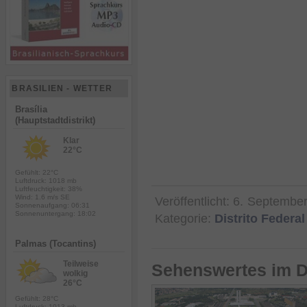
BRASILIEN - WETTER
Brasília
(Hauptstadtdistrikt)
Klar
22°C
Gefühlt: 22°C
Luftdruck: 1018 mb
Luftfeuchtigkeit: 38%
Wind: 1.6 m/s SE
Veröffentlicht:
6. Septembe
Sonnenaufgang: 06:31
Sonnenuntergang: 18:02
Kategorie:
Distrito Federal
Palmas (Tocantins)
Teilweise
Sehenswertes im Di
wolkig
26°C
Gefühlt: 28°C
Luftdruck: 1013 mb