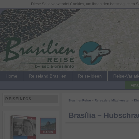
Diese Seite verwendet Cookies, um Ihnen den bestmöglichen Ser
Home
Reiseland Brasilien
Reise-Ideen
Reise-Variat
Amaz
REISEINFOS
BrasilienReise
»
Reiseziele Mittelwesten
»
Dis
Brasília – Hubschr