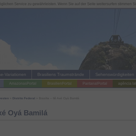
lichen Service zu gewährleisten. Wenn Sie auf der Seite weitersurfen stimmen S
se-Variationen
Brasiliens Traumstrände
Sehenswürdigkeiten
AmazonasPortal
BrasilienPortal
PantanalPortal
agência la
westen
»
Distrito Federal
» Brasília – Ilê Axé Oyá Bamilá
Axé Oyá Bamilá