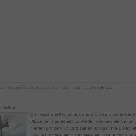
 19:57h | Aktualisiert: 15. September 2013 - 13:18h | Kategorie:
Distrito Federal
 Federal
Die Praça dos Monumentos aos Orixás ist einer der 
Plätze der Hauptstadt. Entweder kommen die Cando
hierher, um dem Ort und seinen „Orixás“ ihre Ehrerbiet
oder es finden sich Touristen ein, die einfach au