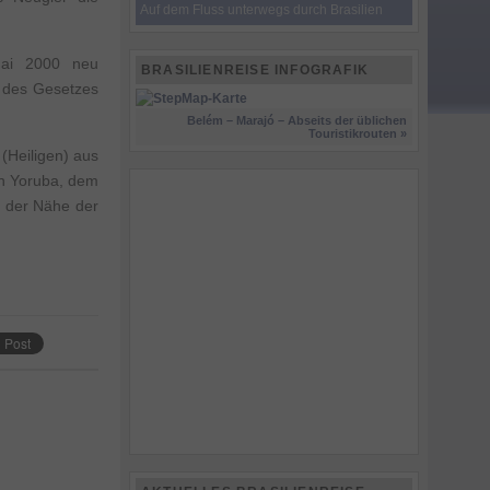
Auf dem Fluss unterwegs durch Brasilien
Mai 2000 neu
BRASILIENREISE INFOGRAFIK
, des Gesetzes
Belém – Marajó – Abseits der üblichen
Touristikrouten »
 (Heiligen) aus
in Yoruba, dem
n der Nähe der