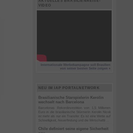
AKTUELLES BRASILIENREISE-
VIDEO
Internationale Werbekampagne soll Brasilien
von seiner besten Seite zeigen »
NEU IM IAP PORTALNETWORK
Brasilianische Starspielerin Kerolin
wechselt nach Barcelona
Barcelonas Rekordinvestition von 1,5 Millionen
Euro in die brasilianische Stürmerin Kerolin Nicoli
ist mehr als nur ein Transfer. Es ist eine Wette auf
Schnelligkeit, Neuerfindung und die Wirtschaftli …
Chile definiert seine eigene Sicherheit