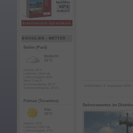
BRASILIEN - WETTER
Belém (Pará)
Bedeckt
32°C
Gefühlt: 29°C
Luftdruck: 1014 mb
Luftfeuchtigkeit: 89%
Wind: 3 m/s E
Sonnenaufgang: 06:17
Veröffentlicht:
6. September 2008
-
Sonnenuntergang: 18:21
Palmas (Tocantins)
Sehenswertes im Distrito
Klar
34°C
Gefühlt: 25°C
Luftdruck: 1012 mb
Luftfeuchtigkeit: 47%