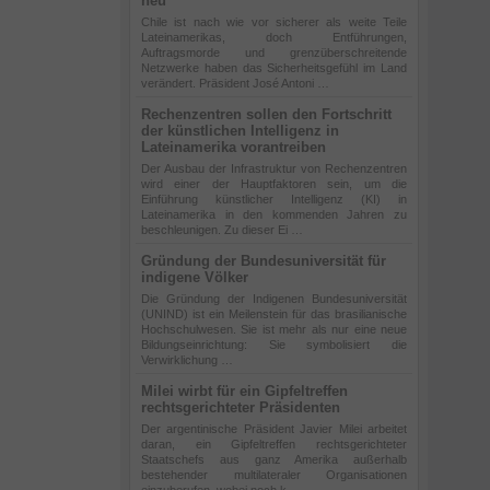
neu
Chile ist nach wie vor sicherer als weite Teile
Lateinamerikas, doch Entführungen,
Auftragsmorde und grenzüberschreitende
Netzwerke haben das Sicherheitsgefühl im Land
verändert. Präsident José Antoni …
Rechenzentren sollen den Fortschritt
der künstlichen Intelligenz in
Lateinamerika vorantreiben
Der Ausbau der Infrastruktur von Rechenzentren
wird einer der Hauptfaktoren sein, um die
Einführung künstlicher Intelligenz (KI) in
Lateinamerika in den kommenden Jahren zu
beschleunigen. Zu dieser Ei …
Gründung der Bundesuniversität für
indigene Völker
Die Gründung der Indigenen Bundesuniversität
(UNIND) ist ein Meilenstein für das brasilianische
Hochschulwesen. Sie ist mehr als nur eine neue
Bildungseinrichtung: Sie symbolisiert die
Verwirklichung …
Milei wirbt für ein Gipfeltreffen
rechtsgerichteter Präsidenten
Der argentinische Präsident Javier Milei arbeitet
daran, ein Gipfeltreffen rechtsgerichteter
Staatschefs aus ganz Amerika außerhalb
bestehender multilateraler Organisationen