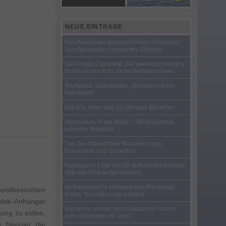
NEUE EINTRÄGE
Das Abenteuer des rauchfreien Genusses:
Vom Amazonas inspiriertes Erlebnis
Sao Paulo Cathedral: Ein beeindruckendes
Wahrzeichen trotz Sicherheitsbedenken
Tourismus Südamerika: „Brasilien ist ein
Kunstwerk“
FotoRio feiert sein 20-jähriges Bestehen
Abschalten in der Natur – Ökotourismus
boomt in Brasilien
Top-Ten Wasserfälle Brasiliens zum
Erwandern und Genießen
Pantanal in Liste der 50 außerordentlichsten
Orte der Welt aufgenommen
Archäologische Hotspots des Pantanals
meistbesuchten
sollen Touristenroute werden
mblé-Anhänger
Reisende wählen brasilianischen Strand
ung zu zollen,
zum schönsten der Welt
s Neugier die