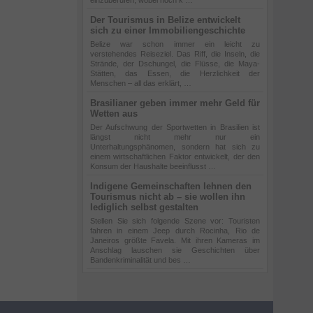
einzuberufen, wobei noch k …
Der Tourismus in Belize entwickelt
sich zu einer Immobiliengeschichte
Belize war schon immer ein leicht zu
verstehendes Reiseziel. Das Riff, die Inseln, die
Strände, der Dschungel, die Flüsse, die Maya-
Stätten, das Essen, die Herzlichkeit der
Menschen – all das erklärt, …
Brasilianer geben immer mehr Geld für
Wetten aus
Der Aufschwung der Sportwetten in Brasilien ist
längst nicht mehr nur ein
Unterhaltungsphänomen, sondern hat sich zu
einem wirtschaftlichen Faktor entwickelt, der den
Konsum der Haushalte beeinflusst …
Indigene Gemeinschaften lehnen den
Tourismus nicht ab – sie wollen ihn
lediglich selbst gestalten
Stellen Sie sich folgende Szene vor: Touristen
fahren in einem Jeep durch Rocinha, Rio de
Janeiros größte Favela. Mit ihren Kameras im
Anschlag lauschen sie Geschichten über
Bandenkriminalität und bes …