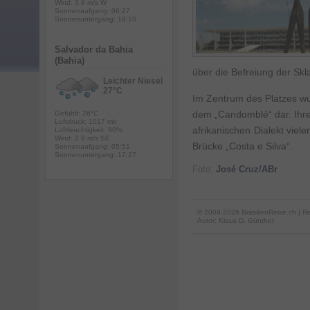
Wind: 3.8 m/s W
Sonnenaufgang: 06:27
Sonnenuntergang: 18:10
Salvador da Bahia
(Bahia)
über die Befreiung der Skla
Leichter Niesel
27°C
Im Zentrum des Platzes wur
dem „Candomblé“ dar. Ihre
Gefühlt: 26°C
Luftdruck: 1017 mb
afrikanischen Dialekt viel
Luftfeuchtigkeit: 80%
Wind: 2.9 m/s SE
Brücke „Costa e Silva“.
Sonnenaufgang: 05:51
Sonnenuntergang: 17:27
Foto:
José Cruz/ABr
© 2008-2026 BrasilienReise.ch | Re
Autor:
Klaus D. Günther