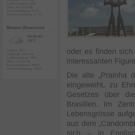
Luftfeuchtigkeit: 82%
Wind: 3.6 m/s ENE
Sonnenaufgang: 05:51
Sonnenuntergang: 17:27
Manaus (Amazonas)
Bedeckt
29°C
oder es finden sich
Gefühlt: 34°C
Luftdruck: 1012 mb
Luftfeuchtigkeit: 70%
interessanten Figur
Wind: 1.9 m/s NE
Sonnenaufgang: 06:06
Sonnenuntergang: 18:05
Die alte „Prainha
eingeweiht, zu Ehr
Gesetzes über di
Brasilien. Im Zen
Lebensgrösse aufgest
aus dem „Candomblé
sich – in Englis