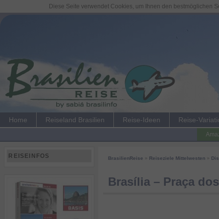
Diese Seite verwendet Cookies, um Ihnen den bestmöglichen Ser
Home
Reiseland Brasilien
Reise-Ideen
Reise-Variat
Amaz
REISEINFOS
BrasilienReise
»
Reiseziele Mittelwesten
»
Dis
Brasília – Praça d