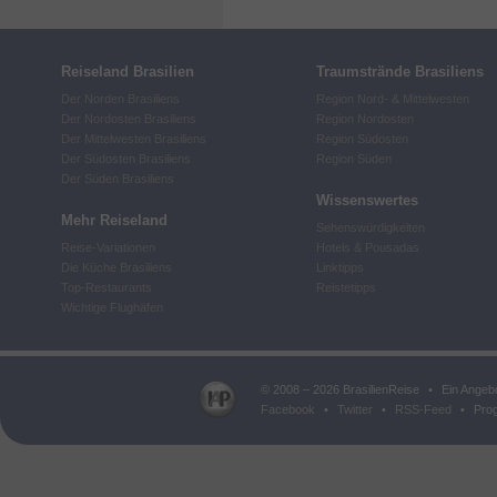
Reiseland Brasilien
Traumstrände Brasiliens
Der Norden Brasiliens
Region Nord- & Mittelwesten
Der Nordosten Brasiliens
Region Nordosten
Der Mittelwesten Brasiliens
Region Südosten
Der Südosten Brasiliens
Region Süden
Der Süden Brasiliens
Wissenswertes
Mehr Reiseland
Sehenswürdigkeiten
Reise-Variationen
Hotels & Pousadas
Die Küche Brasiliens
Linktipps
Top-Restaurants
Reistetipps
Wichtige Flughäfen
© 2008 – 2026 BrasilienReise
•
Ein Angeb
Facebook
•
Twitter
•
RSS-Feed
•
Prog