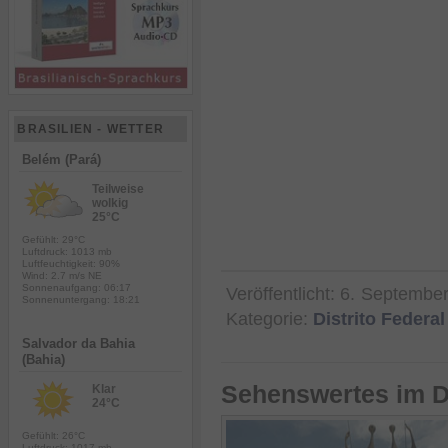
BRASILIEN - WETTER
Belém (Pará)
Teilweise
wolkig
25°C
Gefühlt: 29°C
Luftdruck: 1013 mb
Luftfeuchtigkeit: 90%
Wind: 2.7 m/s NE
Sonnenaufgang: 06:17
Veröffentlicht:
6. Septembe
Sonnenuntergang: 18:21
Kategorie:
Distrito Federal
Salvador da Bahia
(Bahia)
Sehenswertes im Di
Klar
24°C
Gefühlt: 26°C
Luftdruck: 1017 mb