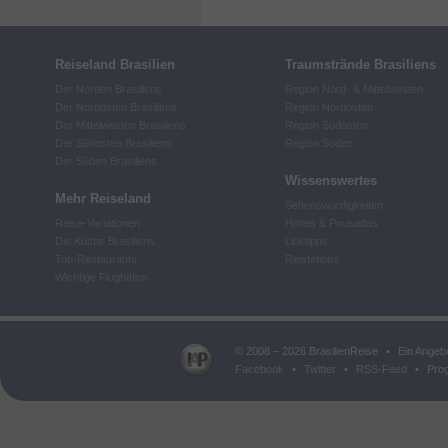
Reiseland Brasilien
Traumstrände Brasiliens
Der Norden Brasiliens
Region Nord- & Mittelwesten
Der Nordosten Brasiliens
Region Nordosten
Der Mittelwesten Brasiliens
Region Südosten
Der Südosten Brasiliens
Region Süden
Der Süden Brasiliens
Wissenswertes
Mehr Reiseland
Sehenswürdigkeiten
Reise-Variationen
Hotels & Pousadas
Die Küche Brasiliens
Linktipps
Top-Restaurants
Reistetipps
Wichtige Flughäfen
© 2008 – 2026 BrasilienReise
•
Ein Angeb
Facebook
•
Twitter
•
RSS-Feed
•
Prog