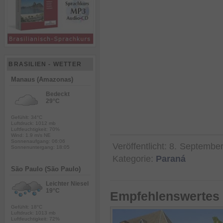
BRASILIEN - WETTER
Manaus (Amazonas)
Bedeckt
29°C
Gefühlt: 34°C
Luftdruck: 1012 mb
Luftfeuchtigkeit: 70%
Wind: 1.9 m/s NE
Sonnenaufgang: 06:06
Veröffentlicht:
8. Septembe
Sonnenuntergang: 18:05
Kategorie:
Paraná
São Paulo (São Paulo)
Leichter Niesel
19°C
Empfehlenswertes 
Gefühlt: 18°C
Luftdruck: 1013 mb
Luftfeuchtigkeit: 72%