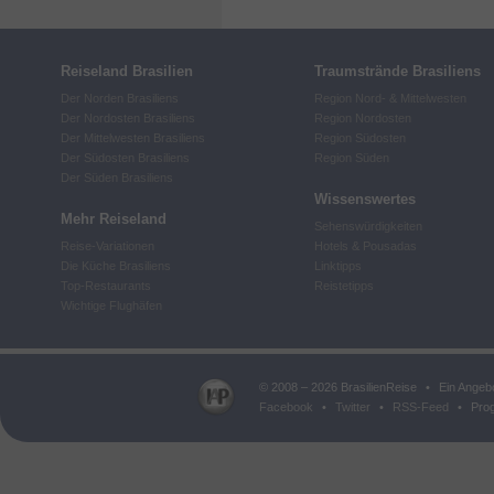
Reiseland Brasilien
Traumstrände Brasiliens
Der Norden Brasiliens
Region Nord- & Mittelwesten
Der Nordosten Brasiliens
Region Nordosten
Der Mittelwesten Brasiliens
Region Südosten
Der Südosten Brasiliens
Region Süden
Der Süden Brasiliens
Wissenswertes
Mehr Reiseland
Sehenswürdigkeiten
Reise-Variationen
Hotels & Pousadas
Die Küche Brasiliens
Linktipps
Top-Restaurants
Reistetipps
Wichtige Flughäfen
© 2008 – 2026 BrasilienReise
•
Ein Angeb
Facebook
•
Twitter
•
RSS-Feed
•
Prog