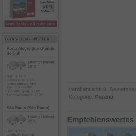
BRASILIEN - WETTER
Porto Alegre (Rio Grande
do Sul)
Leichter Niesel
19°C
Gefühlt: 19°C
Luftdruck: 1011 mb
Luftfeuchtigkeit: 98%
Wind: 6.4 m/s NW
Veröffentlicht:
8. Septembe
Sonnenaufgang: 07:06
Sonnenuntergang: 17:55
Kategorie:
Paraná
São Paulo (São Paulo)
Leichter Niesel
Empfehlenswertes 
20°C
Gefühlt: 19°C
Luftdruck: 1017 mb