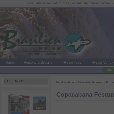
Diese Seite verwendet Cookies, um Ihnen den bestmöglichen Ser
Home
Reiseland Brasilien
Reise-Ideen
Reise-Variat
Amaz
REISEINFOS
BrasilienReise
»
Reiseziele Südosten
»
Rio de
Copacabana Festu