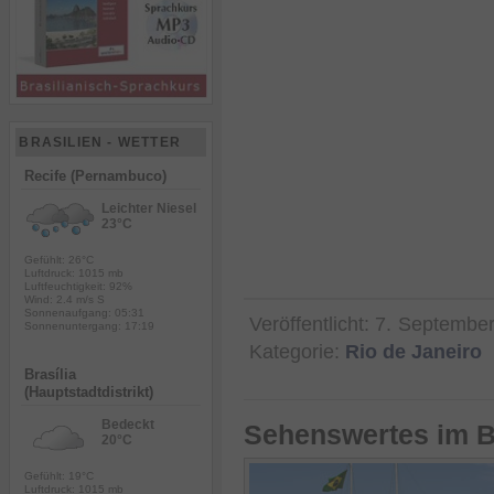
BRASILIEN - WETTER
Recife (Pernambuco)
Leichter Niesel
23°C
Gefühlt: 26°C
Luftdruck: 1015 mb
Luftfeuchtigkeit: 92%
Wind: 2.4 m/s S
Sonnenaufgang: 05:31
Veröffentlicht:
7. Septembe
Sonnenuntergang: 17:19
Kategorie:
Rio de Janeiro
Brasília
(Hauptstadtdistrikt)
Bedeckt
Sehenswertes im B
20°C
Gefühlt: 19°C
Luftdruck: 1015 mb