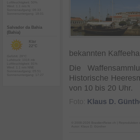
Luftfeuchtigkeit: 50%
Wind: 1.1 m/s N
Sonnenaufgang: 06:33
Sonnenuntergang: 18:01
Salvador da Bahia
(Bahia)
Klar
22°C
bekannten Kaffeeh
Gefühlt: 26°C
Luftdruck: 1016 mb
Luftfeuchtigkeit: 91%
Die Waffensammlu
Wind: 1.1 m/s NNE
Sonnenaufgang: 05:51
Sonnenuntergang: 17:27
Historische Heeres
von 10 bis 20 Uhr.
Foto:
Klaus D. Günth
© 2008-2026 BrasilienReise.ch | Reproduktion 
Autor:
Klaus D. Günther