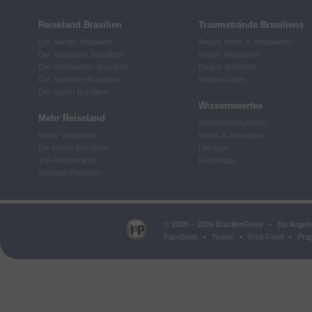
Reiseland Brasilien
Traumstrände Brasiliens
Der Norden Brasiliens
Region Nord- & Mittelwesten
Der Nordosten Brasiliens
Region Nordosten
Der Mittelwesten Brasiliens
Region Südosten
Der Südosten Brasiliens
Region Süden
Der Süden Brasiliens
Wissenswertes
Mehr Reiseland
Sehenswürdigkeiten
Reise-Variationen
Hotels & Pousadas
Die Küche Brasiliens
Linktipps
Top-Restaurants
Reistetipps
Wichtige Flughäfen
© 2008 – 2026 BrasilienReise
•
Ein Angeb
Facebook
•
Twitter
•
RSS-Feed
•
Prog