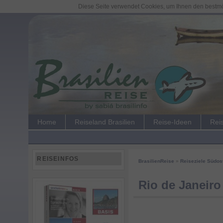
Diese Seite verwendet Cookies, um Ihnen den bestmög
Home
Reiseland Brasilien
Reise-Ideen
Rei
REISEINFOS
BrasilienReise
»
Reiseziele Südos
Rio de Janeir