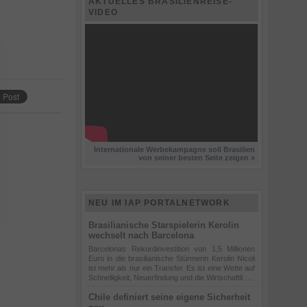
AKTUELLES BRASILIENREISE-
VIDEO
Internationale Werbekampagne soll Brasilien
von seiner besten Seite zeigen »
NEU IM IAP PORTALNETWORK
Brasilianische Starspielerin Kerolin
wechselt nach Barcelona
Barcelonas Rekordinvestition von 1,5 Millionen
Euro in die brasilianische Stürmerin Kerolin Nicoli
ist mehr als nur ein Transfer. Es ist eine Wette auf
Schnelligkeit, Neuerfindung und die Wirtschaftli …
Chile definiert seine eigene Sicherheit