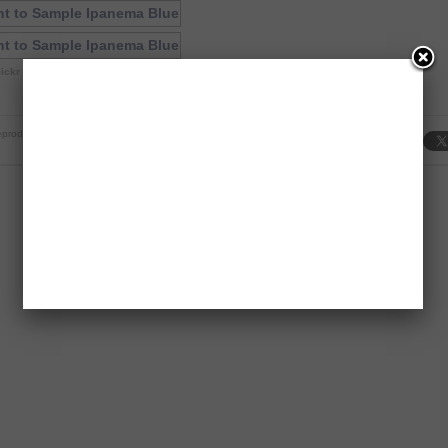
lickr Foto-Community
und werden gemäß der
Flickr-RSS API
abgebildet.
produktion strengstens untersagt.