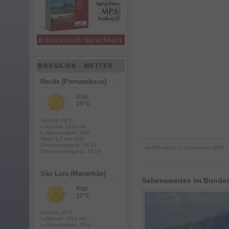
BRASILIEN - WETTER
Recife (Pernambuco)
Klar
25°C
Gefühlt: 28°C
Luftdruck: 1016 mb
Luftfeuchtigkeit: 88%
Wind: 1.7 m/s ENE
Sonnenaufgang: 05:31
Veröffentlicht:
7. September 2008
-
Sonnenuntergang: 17:19
São Luis (Maranhão)
Sehenswertes im Bundess
Klar
27°C
Gefühlt: 30°C
Luftdruck: 1013 mb
Luftfeuchtigkeit: 85%