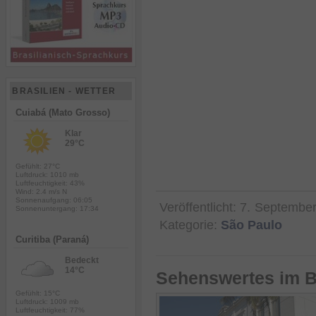
BRASILIEN - WETTER
Cuiabá (Mato Grosso)
Klar
29°C
Gefühlt: 27°C
Luftdruck: 1010 mb
Luftfeuchtigkeit: 43%
Wind: 2.4 m/s N
Sonnenaufgang: 06:05
Veröffentlicht:
7. Septembe
Sonnenuntergang: 17:34
Kategorie:
São Paulo
Curitiba (Paraná)
Bedeckt
14°C
Sehenswertes im B
Gefühlt: 15°C
Luftdruck: 1009 mb
Luftfeuchtigkeit: 77%