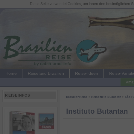
Diese Seite verwendet Cookies, um Ihnen den bestmöglichen Ser
Home
Reiseland Brasilien
Reise-Ideen
Reise-Variat
Amaz
REISEINFOS
BrasilienReise
»
Reiseziele Südosten
»
São P
Instituto Butantan