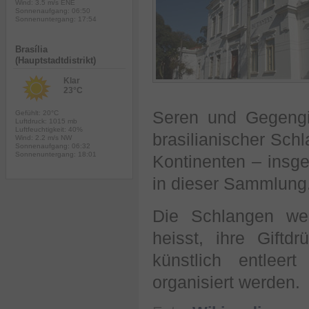
Wind: 3.5 m/s ENE
Sonnenaufgang: 06:50
Sonnenuntergang: 17:54
Brasília
(Hauptstadtdistrikt)
Klar
23°C
Seren und Gegengi
Gefühlt: 20°C
Luftdruck: 1015 mb
Luftfeuchtigkeit: 40%
brasilianischer Sch
Wind: 2.2 m/s NW
Sonnenaufgang: 06:32
Sonnenuntergang: 18:01
Kontinenten – insg
in dieser Sammlung
Die Schlangen we
heisst, ihre Giftd
künstlich entlee
organisiert werden.