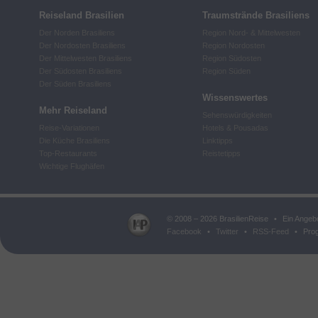
Reiseland Brasilien
Traumstrände Brasiliens
Der Norden Brasiliens
Region Nord- & Mittelwesten
Der Nordosten Brasiliens
Region Nordosten
Der Mittelwesten Brasiliens
Region Südosten
Der Südosten Brasiliens
Region Süden
Der Süden Brasiliens
Wissenswertes
Mehr Reiseland
Sehenswürdigkeiten
Reise-Variationen
Hotels & Pousadas
Die Küche Brasiliens
Linktipps
Top-Restaurants
Reistetipps
Wichtige Flughäfen
© 2008 – 2026 BrasilienReise
•
Ein Angeb
Facebook
•
Twitter
•
RSS-Feed
•
Prog