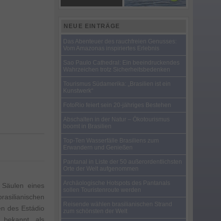
NEUE EINTRÄGE
Das Abenteuer des rauchfreien Genusses:
Vom Amazonas inspiriertes Erlebnis
Sao Paulo Cathedral: Ein beeindruckendes
Wahrzeichen trotz Sicherheitsbedenken
Tourismus Südamerika: „Brasilien ist ein
Kunstwerk“
FotoRio feiert sein 20-jähriges Bestehen
Abschalten in der Natur – Ökotourismus
boomt in Brasilien
Top-Ten Wasserfälle Brasiliens zum
Erwandern und Genießen
Pantanal in Liste der 50 außerordentlichsten
Orte der Welt aufgenommen
Archäologische Hotspots des Pantanals
 Säulen eines
sollen Touristenroute werden
rasilianischen
Reisende wählen brasilianischen Strand
en des Estádio
zum schönsten der Welt
 bekannt als