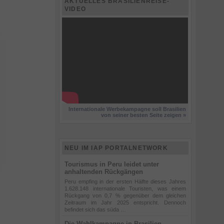
AKTUELLES BRASILIENREISE-
VIDEO
Internationale Werbekampagne soll Brasilien
von seiner besten Seite zeigen »
NEU IM IAP PORTALNETWORK
Tourismus in Peru leidet unter
anhaltenden Rückgängen
Peru empfing in der ersten Hälfte dieses Jahres
1.628.148 internationale Touristen, was einem
Rückgang von 0,7 % gegenüber dem gleichen
Zeitraum im Jahr 2025 entspricht. Dennoch
befindet sich das süda …
Die Wahlkampagne in Brasilien