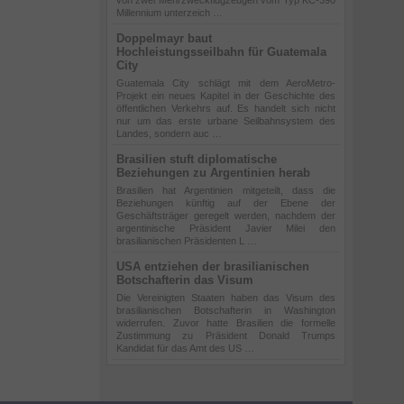
von zwei Mehrzweckflugzeugen vom Typ KC-390
Millennium unterzeich …
Doppelmayr baut
Hochleistungsseilbahn für Guatemala
City
Guatemala City schlägt mit dem AeroMetro-
Projekt ein neues Kapitel in der Geschichte des
öffentlichen Verkehrs auf. Es handelt sich nicht
nur um das erste urbane Seilbahnsystem des
Landes, sondern auc …
Brasilien stuft diplomatische
Beziehungen zu Argentinien herab
Brasilien hat Argentinien mitgeteilt, dass die
Beziehungen künftig auf der Ebene der
Geschäftsträger geregelt werden, nachdem der
argentinische Präsident Javier Milei den
brasilianischen Präsidenten L …
USA entziehen der brasilianischen
Botschafterin das Visum
Die Vereinigten Staaten haben das Visum des
brasilianischen Botschafterin in Washington
widerrufen. Zuvor hatte Brasilien die formelle
Zustimmung zu Präsident Donald Trumps
Kandidat für das Amt des US …