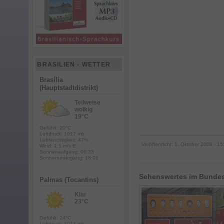
BRASILIEN - WETTER
Brasília
(Hauptstadtdistrikt)
Teilweise
wolkig
19°C
Gefühlt: 20°C
Luftdruck: 1017 mb
Luftfeuchtigkeit: 47%
Veröffentlicht:
1. Oktober 2008
- 15
Wind: 1.1 m/s E
Sonnenaufgang: 06:33
Sonnenuntergang: 18:01
Sehenswertes im Bundes
Palmas (Tocantins)
Klar
23°C
Gefühlt: 24°C
Luftdruck: 1013 mb