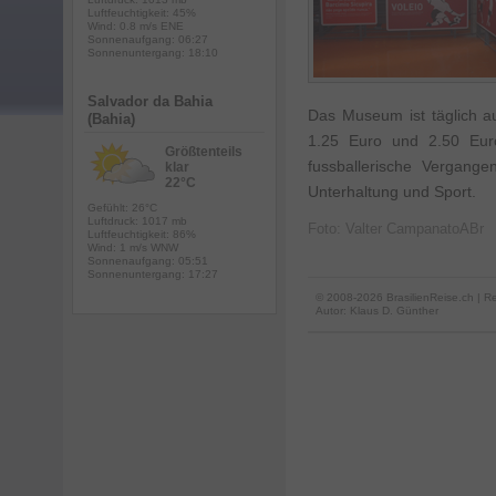
Luftfeuchtigkeit: 45%
Wind: 0.8 m/s ENE
Sonnenaufgang: 06:27
Sonnenuntergang: 18:10
Salvador da Bahia
Das Museum ist täglich au
(Bahia)
1.25 Euro und 2.50 Euro
Größtenteils
fussballerische Vergang
klar
22°C
Unterhaltung und Sport.
Gefühlt: 26°C
Luftdruck: 1017 mb
Foto: Valter CampanatoABr
Luftfeuchtigkeit: 86%
Wind: 1 m/s WNW
Sonnenaufgang: 05:51
Sonnenuntergang: 17:27
© 2008-2026 BrasilienReise.ch | Re
Autor:
Klaus D. Günther