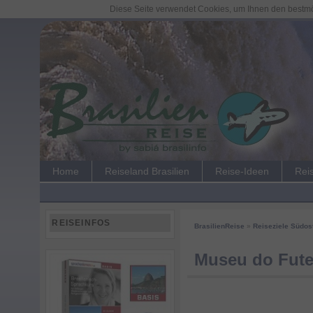
Diese Seite verwendet Cookies, um Ihnen den bestmög
Home
Reiseland Brasilien
Reise-Ideen
Rei
REISEINFOS
BrasilienReise
»
Reiseziele Südos
Museu do Fute