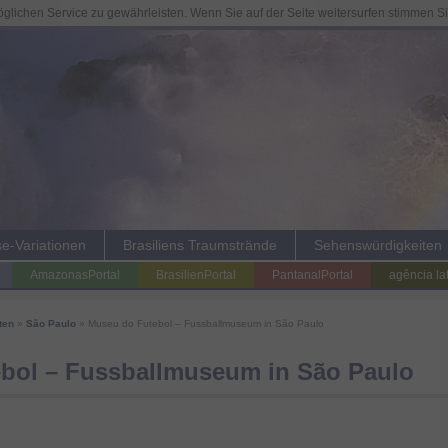
lichen Service zu gewährleisten. Wenn Sie auf der Seite weitersurfen stimmen S
se-Variationen
Brasiliens Traumstrände
Sehenswürdigkeiten
AmazonasPortal
BrasilienPortal
PantanalPortal
agência la
ten
»
São Paulo
» Museu do Futebol – Fussballmuseum in São Paulo
bol – Fussballmuseum in São Paulo