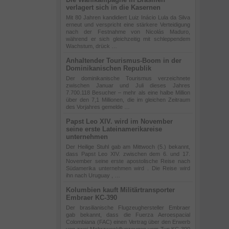
verlagert sich in die Kasernen
Mit 80 Jahren kandidiert Luiz Inácio Lula da Silva
erneut und verspricht eine stärkere Verteidigung
nach der Festnahme von Nicolás Maduro,
während er sich gleichzeitig mit schleppendem
Wachstum, drück …
Anhaltender Tourismus-Boom in der
Dominikanischen Republik
Der dominikanische Tourismus verzeichnete
zwischen Januar und Juli dieses Jahres
7.700.118 Besucher – mehr als eine halbe Million
über den 7,1 Millionen, die im gleichen Zeitraum
des Vorjahres gemelde …
Papst Leo XIV. wird im November
seine erste Lateinamerikareise
unternehmen
Der Heilige Stuhl gab am Mittwoch (5.) bekannt,
dass Papst Leo XIV. zwischen dem 6. und 17.
November seine erste apostolische Reise nach
Südamerika unternehmen wird . Die Reise wird
ihn nach Uruguay , …
Kolumbien kauft Militärtransporter
Embraer KC-390
Der brasilianische Flugzeughersteller Embraer
gab bekannt, dass die Fuerza Aeroespacial
Colombiana (FAC) einen Vertrag über den Erwerb