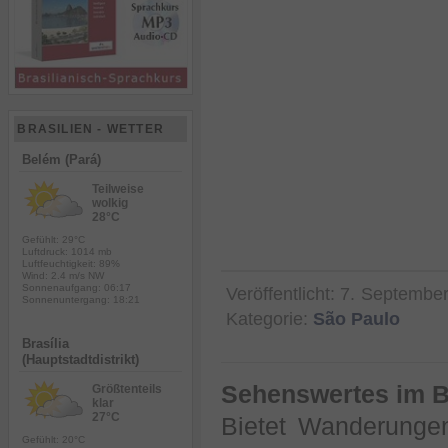
BRASILIEN - WETTER
Belém (Pará)
Teilweise
wolkig
28°C
Gefühlt: 29°C
Luftdruck: 1014 mb
Luftfeuchtigkeit: 89%
Wind: 2.4 m/s NW
Sonnenaufgang: 06:17
Veröffentlicht:
7. Septembe
Sonnenuntergang: 18:21
Kategorie:
São Paulo
Brasília
(Hauptstadtdistrikt)
Sehenswertes im B
Größtenteils
klar
27°C
Bietet Wanderunge
Gefühlt: 20°C