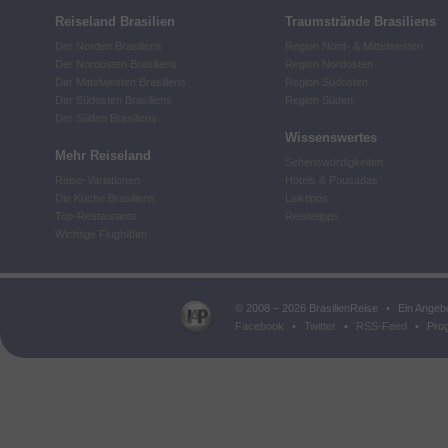
Reiseland Brasilien
Traumstrände Brasiliens
Der Norden Brasiliens
Region Nord- & Mittelwesten
Der Nordosten Brasiliens
Region Nordosten
Der Mittelwesten Brasiliens
Region Südosten
Der Südosten Brasiliens
Region Süden
Der Süden Brasiliens
Wissenswertes
Mehr Reiseland
Sehenswürdigkeiten
Reise-Variationen
Hotels & Pousadas
Die Küche Brasiliens
Linktipps
Top-Restaurants
Reistetipps
Wichtige Flughäfen
© 2008 – 2026 BrasilienReise
•
Ein Angeb
Facebook
•
Twitter
•
RSS-Feed
•
Prog