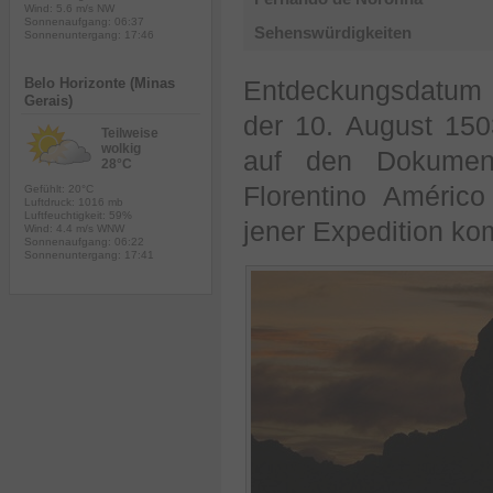
Wind: 5.6 m/s NW
Sonnenaufgang: 06:37
Sehenswürdigkeiten
Sonnenuntergang: 17:46
Belo Horizonte (Minas
Entdeckungsdatum d
Gerais)
der 10. August 15
Teilweise
wolkig
auf den Dokument
28°C
Florentino Améric
Gefühlt: 20°C
Luftdruck: 1016 mb
Luftfeuchtigkeit: 59%
jener Expedition ko
Wind: 4.4 m/s WNW
Sonnenaufgang: 06:22
Sonnenuntergang: 17:41