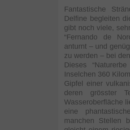
Fantastische Strä
Delfine begleiten 
gibt noch viele, seh
“Fernando de Noro
anturnt – und genü
zu werden – bei den
Dieses “Naturerbe
Inselchen 360 Kilome
Gipfel einer vulka
deren grösster T
Wasseroberfläche li
eine phantastisc
manchen Stellen b
gleicht einem riesi