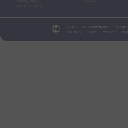
Top-Restaurants
Reistetipps
Wichtige Flughäfen
© 2008 – 2026 BrasilienReise
•
Ein Angeb
Facebook
•
Twitter
•
RSS-Feed
•
Prog