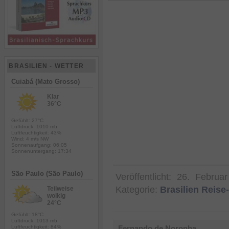
BRASILIEN - WETTER
Cuiabá (Mato Grosso)
Klar
36°C
Gefühlt: 27°C
Luftdruck: 1010 mb
Luftfeuchtigkeit: 43%
Wind: 4 m/s NW
Sonnenaufgang: 06:05
Sonnenuntergang: 17:34
São Paulo (São Paulo)
Veröffentlicht:
26. Februa
Kategorie:
Brasilien Reis
Teilweise
wolkig
24°C
Gefühlt: 18°C
Luftdruck: 1013 mb
Luftfeuchtigkeit: 84%
Fernando de Noronha