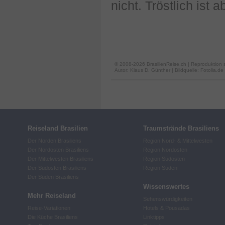
nicht. Tröstlich ist
© 2008-2026 BrasilienReise.ch | Reproduktion 
Autor:
Klaus D. Günther
| Bildquelle: Fotolia.de
Reiseland Brasilien
Traumstrände Brasiliens
Der Norden Brasiliens
Region Nord- & Mittelwesten
Der Nordosten Brasiliens
Region Nordosten
Der Mittelwesten Brasiliens
Region Südosten
Der Südosten Brasiliens
Region Süden
Der Süden Brasiliens
Wissenswertes
Mehr Reiseland
Sehenswürdigkeiten
Reise-Variationen
Hotels & Pousadas
Die Küche Brasiliens
Linktipps